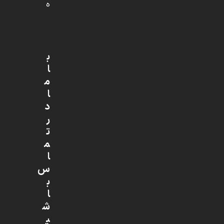
ه
ب
ا
م
ا
د
ر
ت
م
ا
س
ب
ا
ش
ی