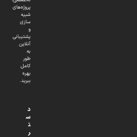
تخصصی،
پروژه‌های
شبیه
سازی
و
پشتیبانی
آنلاین
به
طور
کامل
بهره
ببرید.
د
س
ت
ر