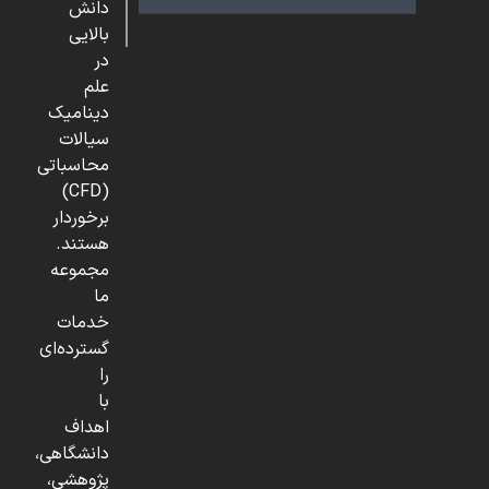
دانش
بالایی
در
علم
دینامیک
سیالات
محاسباتی
(CFD)
برخوردار
هستند.
مجموعه
ما
خدمات
گسترده‌ای
را
با
اهداف
دانشگاهی،
پژوهشی،