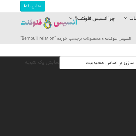
تماس با ما
ات
چرا انسیس فلوئنت؟
انسیس فلوئنت
»
محصولات برچسب خورده "Bernoulli relation"
نمایش یک نتیجه