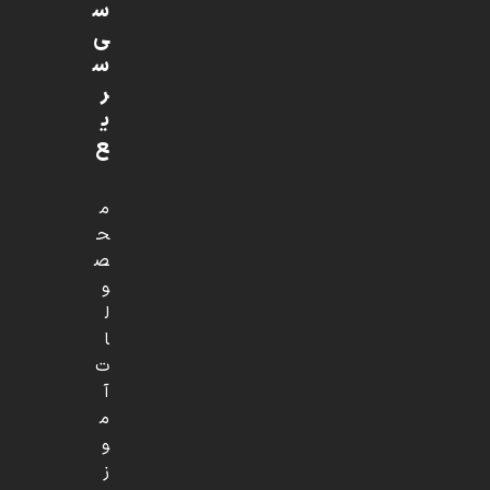
س
ی
س
ر
ی
ع
م
ح
ص
و
ل
ا
ت
آ
م
و
ز