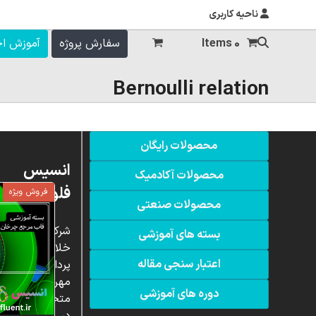
ناحیه کاربری
0 Items
سفارش پروژه
آموزش ا
Bernoulli relation
محصولات رایگان
انسیس
محصولات آکادمیک
فلوئنت
فروش ویژه
محصولات صنعتی
شرکت
بسته های آموزشی
خلاق
اعتبار سنجی مقاله
پردازشگران
مهر،
دوره های آموزشی
متخصص