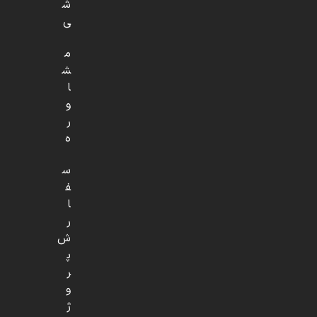
ش
ی
م
ش
ا
و
ر
ه
س
ف
ا
ر
ش
پ
ر
و
ژ