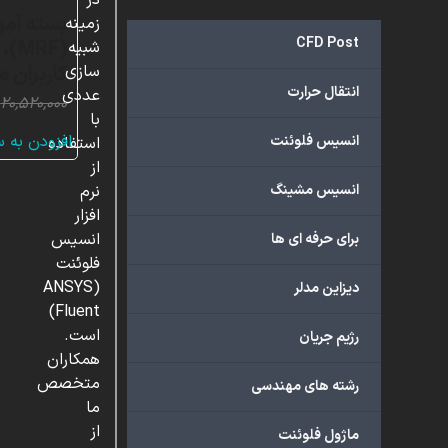
در
بسته آم
زمینه
CFD Post
شبیه
کاربران 
سازی
انتقال حرارت
عددی
۲۰,۵۲۰,۰۰۰
با
افزودن به 
انسیس فلوئنت
استفاده
از
انسیس مشینگ
نرم
افزار
انسیس
برای حرفه ای ها
فلوئنت
(ANSYS
دیزاین مدلر
Fluent)
است.
رژیم جریان
همکاران
متخصص
رشته های مهندسی
ما
از
ماژول فلوئنت