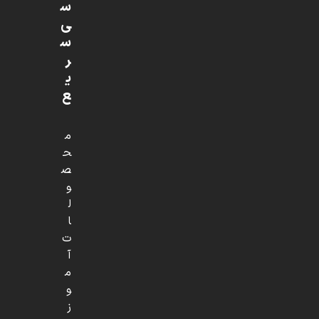
س
ی
س
ر
ی
ع
م
ح
ص
و
ل
ا
ت
آ
م
و
ز