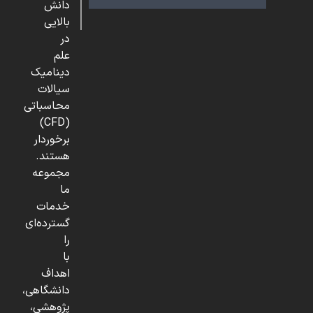
دانش
بالایی
در
علم
دینامیک
سیالات
محاسباتی
(CFD)
برخوردار
هستند.
مجموعه
ما
خدمات
گسترده‌ای
را
با
اهداف
دانشگاهی،
پژوهشی،