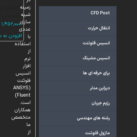
در
اجکتور بخ
زمینه
CFD Post
انسیس ف
شبیه
سازی
۱,۴۵۲,۰۰۰
انتقال حرارت
عددی
افزودن به 
با
انسیس فلوئنت
استفاده
از
انسیس مشینگ
نرم
افزار
انسیس
برای حرفه ای ها
فلوئنت
(ANSYS
دیزاین مدلر
Fluent)
است.
رژیم جریان
همکاران
متخصص
رشته های مهندسی
ما
از
ماژول فلوئنت