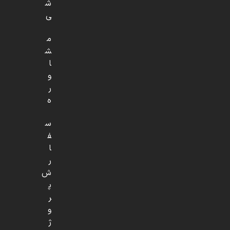
ش
ی
م
ش
ا
و
ر
ه
س
ف
ا
ر
ش
پ
ر
و
ژ