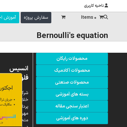
ناحیه کاربری
0 Items
سفارش پروژه
آموزش ا
Bernoulli's equation
محصولات رایگان
انسیس
محصولات آکادمیک
فلوئنت
محصولات صنعتی
شرکت
بسته های آموزشی
خلاق
اعتبار سنجی مقاله
پردازشگران
مهر،
دوره های آموزشی
متخصص