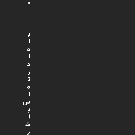
ه
ب
ا
م
ا
د
ر
ت
م
ا
س
ب
ا
ش
ی