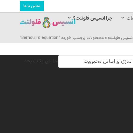
تماس با ما
ات
چرا انسیس فلوئنت؟
نسیس فلوئنت
»
محصولات برچسب خورده "Bernoulli's equation"
نمایش یک نتیجه