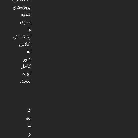
تخصصی،
پروژه‌های
شبیه
سازی
و
پشتیبانی
آنلاین
به
طور
کامل
بهره
ببرید.
د
س
ت
ر