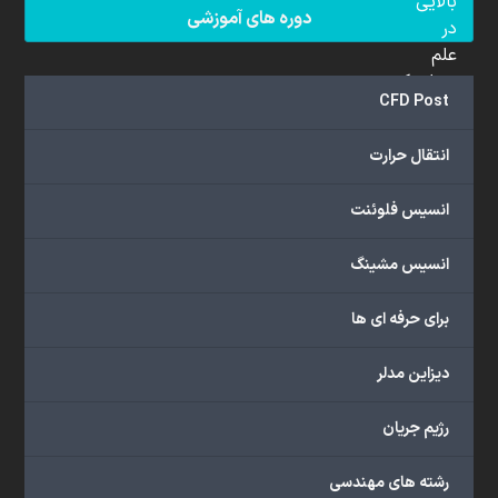
بالایی
دوره های آموزشی
در
علم
دینامیک
CFD Post
سیالات
محاسباتی
انتقال حرارت
(CFD)
برخوردار
انسیس فلوئنت
هستند.
مجموعه
انسیس مشینگ
ما
خدمات
برای حرفه ای ها
گسترده‌ای
را
با
دیزاین مدلر
اهداف
دانشگاهی،
رژیم جریان
پژوهشی،
صنعتی
رشته های مهندسی