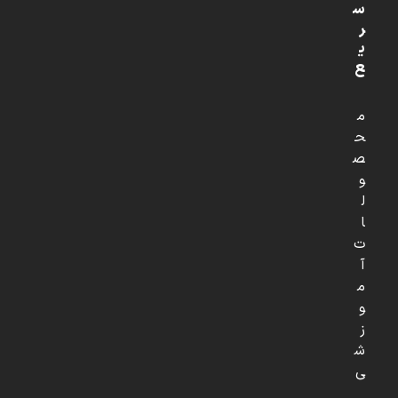
س
ر
ی
ع
م
ح
ص
و
ل
ا
ت
آ
م
و
ز
ش
ی