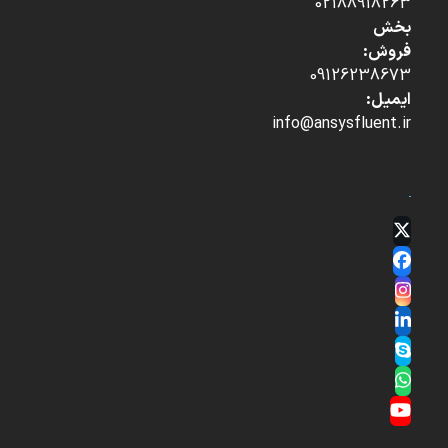
02188918263
بخش
فروش:
09126238673
ایمیل:
info@ansysfluent.ir
Twitter
(deprecated)
Facebook
Instagram
LinkedIn
Skype
Whatsapp
YouTube