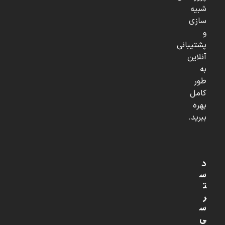
شبیه
سازی
و
پشتیبانی
آنلاین
به
طور
کامل
بهره
ببرید.
د
س
ت
ر
س
ی