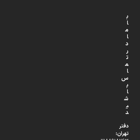
ب
ا
م
ا
د
ر
ت
م
ا
س
ب
ا
ش
ی
د
دفتر
تهران: