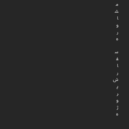
م
ش
ا
و
ر
ه
س
ف
ا
ر
ش
پ
ر
و
ژ
ه