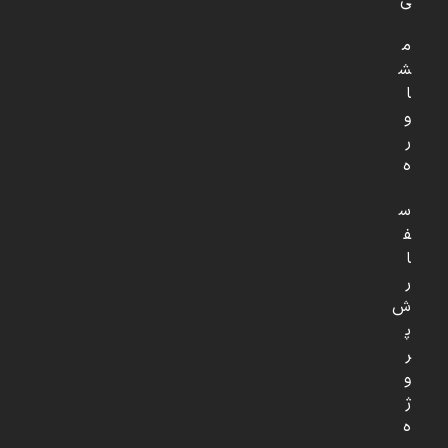
ی
م
ش
ا
و
ر
ه
س
ف
ا
ر
ش
پ
ر
و
ژ
ه