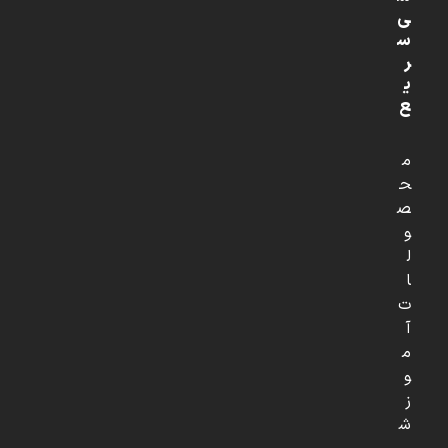
ی
س
ر
ی
ع
م
ح
ص
و
ل
ا
ت
آ
م
و
ز
ش