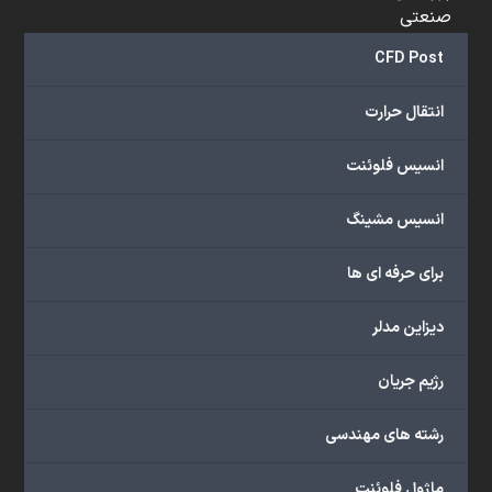
صنعتی
و
CFD Post
...
ارائه
انتقال حرارت
می‌دهد.
شما
انسیس فلوئنت
می‌توانید
از
انسیس مشینگ
خدمات
مختلف
برای حرفه ای ها
گروه
ما
دیزاین مدلر
شامل
محصولات
رژیم جریان
آموزشی،
دوره‌های
رشته های مهندسی
آموزشی،
مشاوره
ماژول فلوئنت