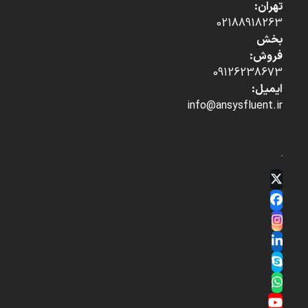
تهران:
02188918263
بخش
فروش:
09126238673
ایمیل:
info@ansysfluent.ir
Twitter
(deprecated)
Facebook
Instagram
LinkedIn
Skype
Whatsapp