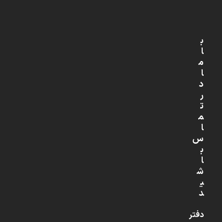
ب
ا
م
ا
د
ر
ت
م
ا
س
ب
ا
ش
ی
د
دفتر