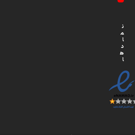
YouTube
ن
م
ا
د
ه
ا