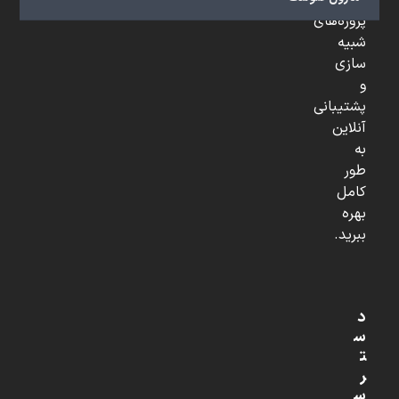
تخصصی،
پروژه‌های
شبیه
سازی
و
پشتیبانی
آنلاین
به
طور
کامل
بهره
ببرید.
د
س
ت
ر
س