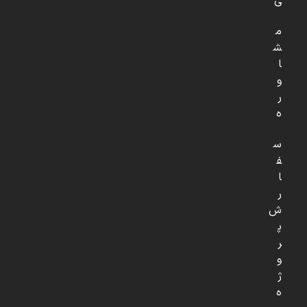
ی
م
ش
ا
و
ر
ه
س
ف
ا
ر
ش
پ
ر
و
ژ
ه