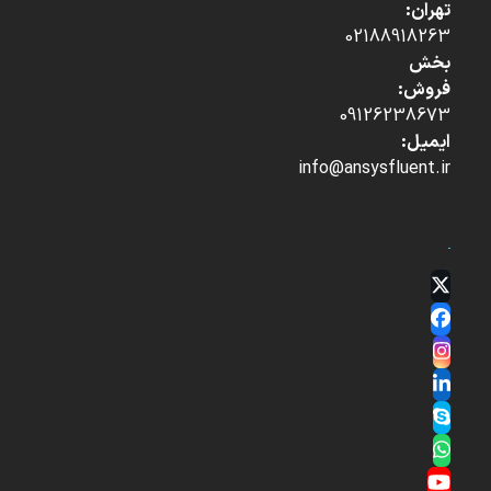
تهران:
02188918263
بخش
فروش:
09126238673
ایمیل:
info@ansysfluent.ir
Twitter
(deprecated)
Facebook
Instagram
LinkedIn
Skype
Whatsapp