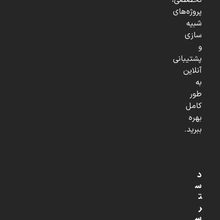
تخصصی،
پروژه‌های
شبیه
سازی
و
پشتیبانی
آنلاین
به
طور
کامل
بهره
ببرید.
د
س
ت
ر
س