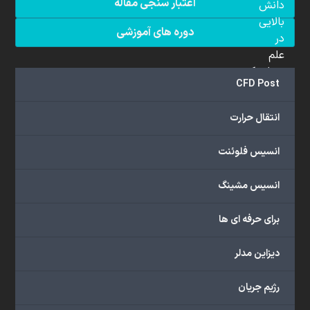
اعتبار سنجی مقاله
دانش
بالایی
دوره های آموزشی
در
علم
دینامیک
CFD Post
سیالات
محاسباتی
انتقال حرارت
(CFD)
برخوردار
انسیس فلوئنت
هستند.
مجموعه
انسیس مشینگ
ما
خدمات
برای حرفه ای ها
گسترده‌ای
را
با
دیزاین مدلر
اهداف
دانشگاهی،
رژیم جریان
پژوهشی،