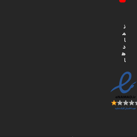
YouTube
ن
م
ا
د
ه
ا