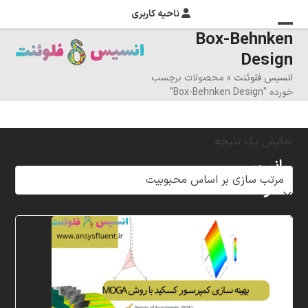
ناحیه کاربری
Box-Behnken
منوی
بستن
Design
منوی
موبایل
انسیس فلوئنت
»
محصولات برچسب
را
موبایل
خورده "Box-Behnken Design"
تغییر
دهید
نمایش یک نتیجه
انسیس
فلوئنت
شرکت
خلاق
پردازشگران
مهر،
متخصص