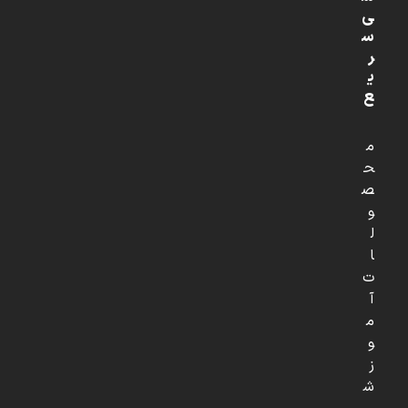
ی
س
ر
ی
ع
م
ح
ص
و
ل
ا
ت
آ
م
و
ز
ش