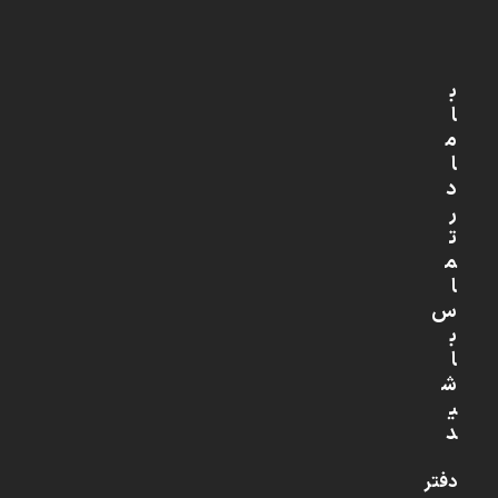
ب
ا
م
ا
د
ر
ت
م
ا
س
ب
ا
ش
ی
د
دفتر