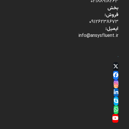
02188918263
بخش
فروش:
09126238673
ایمیل:
info@ansysfluent.ir
Twitter
(deprecated)
Facebook
Instagram
LinkedIn
Skype
Whatsapp
YouTube