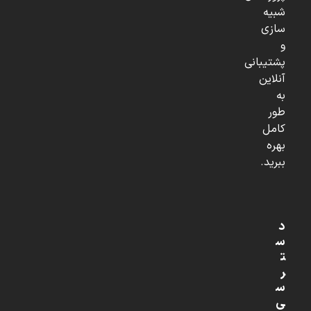
شبیه
سازی
و
پشتیبانی
آنلاین
به
طور
کامل
بهره
ببرید.
د
س
ت
ر
س
ی