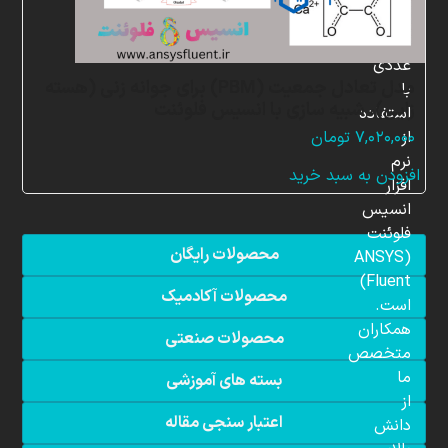
شبیه
سازی
عددی
مدل تعادل جمعیت (PBM) برای جوانه زنی (هسته
با
زایی)، شبیه سازی با انسیس فلوئنت
استفاده
از
۷,۰۲۰,۰۰۰
تومان
نرم
افزودن به سبد خرید
افزار
انسیس
فلوئنت
محصولات رایگان
(ANSYS
Fluent)
محصولات آکادمیک
است.
همکاران
محصولات صنعتی
متخصص
ما
بسته های آموزشی
از
اعتبار سنجی مقاله
دانش