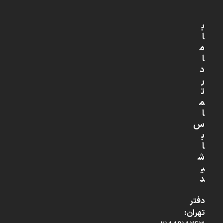
ب
ا
م
ا
د
ر
ت
م
ا
س
ب
ا
ش
ی
د
دفتر
تهران: