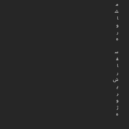
م
ش
ا
و
ر
ه
س
ف
ا
ر
ش
پ
ر
و
ژ
ه