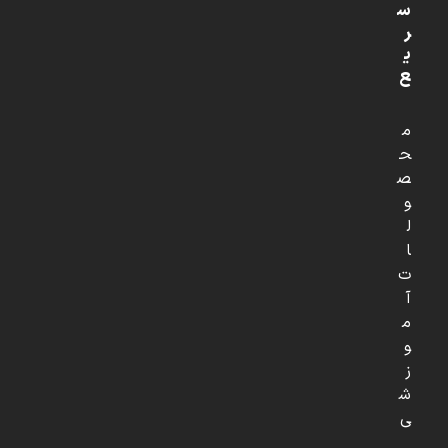
س
ر
ی
ع
م
ح
ص
و
ل
ا
ت
آ
م
و
ز
ش
ی