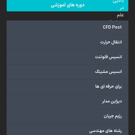
بالایی
دوره های آموزشی
در
علم
دینامیک
CFD Post
سیالات
محاسباتی
انتقال حرارت
(CFD)
برخوردار
انسیس فلوئنت
هستند.
مجموعه
انسیس مشینگ
ما
خدمات
برای حرفه ای ها
گسترده‌ای
را
با
دیزاین مدلر
اهداف
دانشگاهی،
رژیم جریان
پژوهشی،
صنعتی
رشته های مهندسی