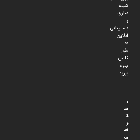
شبیه
سازی
و
پشتیبانی
آنلاین
به
طور
کامل
بهره
ببرید.
د
س
ت
ر
س
ی