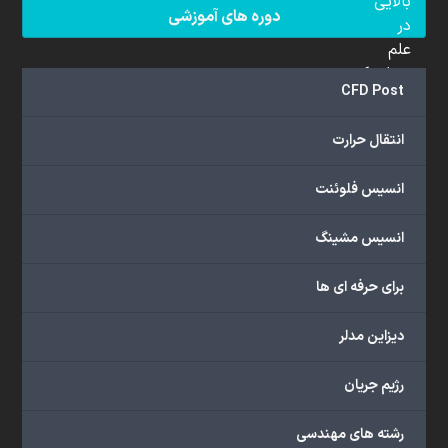
بالایی
دوره های آموزشی
در
علم
دینامیک
CFD Post
سیالات
محاسباتی
انتقال حرارت
(CFD)
برخوردار
انسیس فلوئنت
هستند.
مجموعه
انسیس مشینگ
ما
خدمات
برای حرفه ای ها
گسترده‌ای
را
با
دیزاین مدلر
اهداف
دانشگاهی،
رژیم جریان
پژوهشی،
صنعتی
رشته های مهندسی