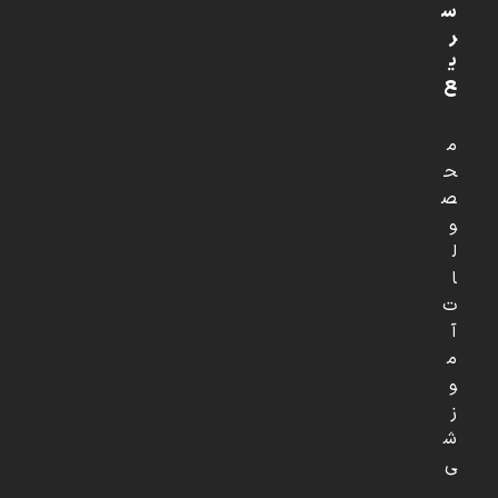
س
ر
ی
ع
م
ح
ص
و
ل
ا
ت
آ
م
و
ز
ش
ی