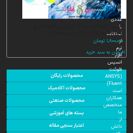
شبیه
سازی
عددی
سرریز دایره ای، سه فاز اویلرین (هوا، آب و
با
شن)،شبیه سازی با انسیس فلوئنت
استفاده
از
۱,۸۰۰,۰۰۰
تومان
نرم
افزودن به سبد خرید
افزار
انسیس
فلوئنت
محصولات رایگان
(ANSYS
Fluent)
محصولات آکادمیک
است.
همکاران
محصولات صنعتی
متخصص
ما
بسته های آموزشی
از
اعتبار سنجی مقاله
دانش