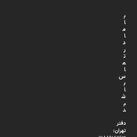
ب
ا
م
ا
د
ر
ت
م
ا
س
ب
ا
ش
ی
د
دفتر
تهران: