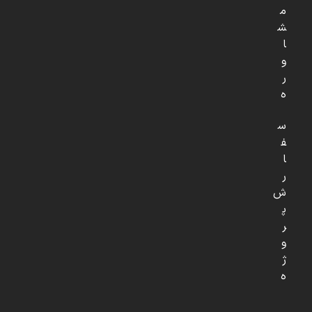
م
ش
ا
و
ر
ه
س
ف
ا
ر
ش
پ
ر
و
ژ
ه