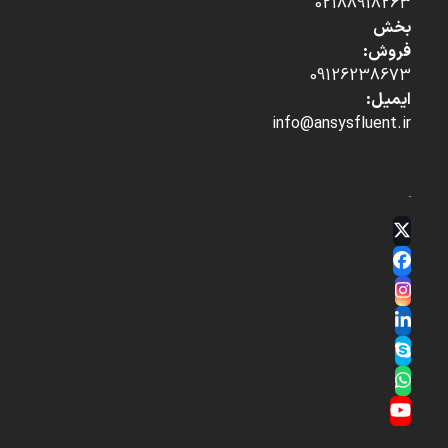
02188918263
بخش
فروش:
09126238673
ایمیل:
info@ansysfluent.ir
Twitter
(deprecated)
Facebook
Instagram
LinkedIn
Skype
Whatsapp
YouTube