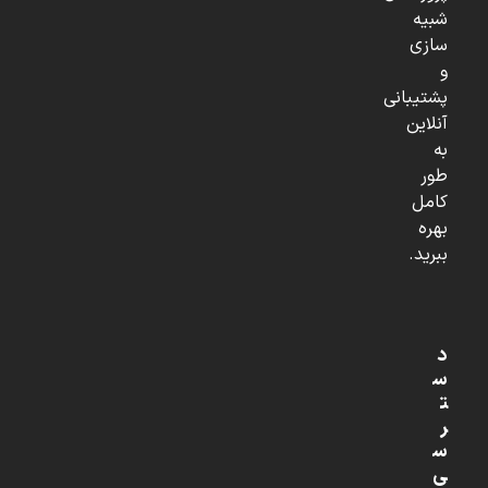
شبیه
سازی
و
پشتیبانی
آنلاین
به
طور
کامل
بهره
ببرید.
د
س
ت
ر
س
ی