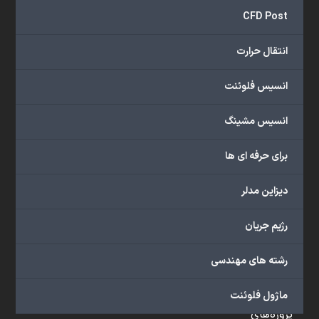
و
CFD Post
...
ارائه
انتقال حرارت
می‌دهد.
شما
انسیس فلوئنت
می‌توانید
از
انسیس مشینگ
خدمات
مختلف
برای حرفه ای ها
گروه
ما
دیزاین مدلر
شامل
محصولات
رژیم جریان
آموزشی،
دوره‌های
رشته های مهندسی
آموزشی،
مشاوره
ماژول فلوئنت
تخصصی،
پروژه‌های