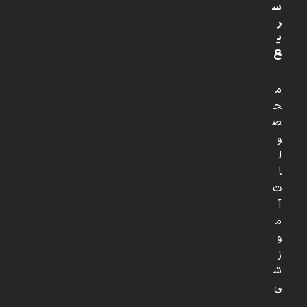
س
ر
ی
ع
م
ح
ص
و
ل
ا
ت
آ
م
و
ز
ش
ی