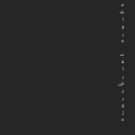
م
ش
ا
و
ر
ه
س
ف
ا
ر
ش
پ
ر
و
ژ
ه