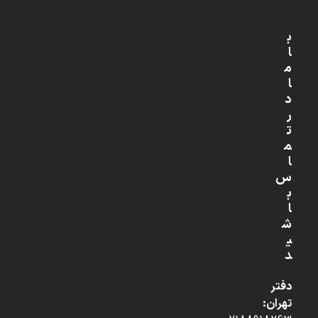
ب
ا
م
ا
د
ر
ت
م
ا
س
ب
ا
ش
ی
د
دفتر
تهران: