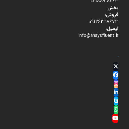
02188918263
بخش
فروش:
09126238673
ایمیل:
info@ansysfluent.ir
Twitter
(deprecated)
Facebook
Instagram
LinkedIn
Skype
Whatsapp
YouTube