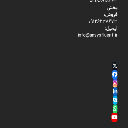
02188918263
بخش
فروش:
09126238673
ایمیل:
info@ansysfluent.ir
Twitter
(deprecated)
Facebook
Instagram
LinkedIn
Skype
Whatsapp
YouTube