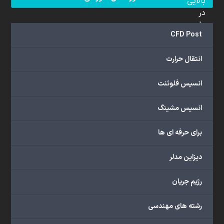
بالایی
در
علم
CFD Post
دینامیک
سیالات
انتقال حرارت
محاسباتی
(CFD)
انسیس فلوئنت
برخوردار
هستند.
مجموعه
انسیس مشینگ
ما
خدمات
برای حرفه ای ها
گسترده‌ای
را
دیزاین مدلر
با
اهداف
رژیم جریان
دانشگاهی،
پژوهشی،
رشته های مهندسی
صنعتی