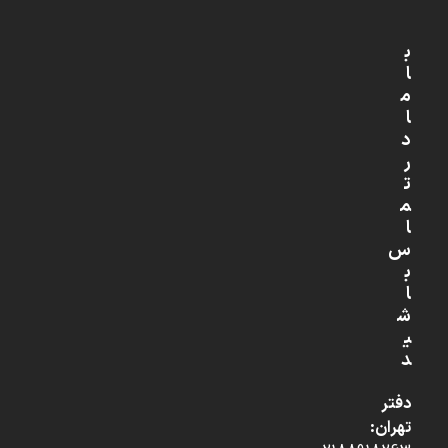
ب
ا
م
ا
د
ر
ت
م
ا
س
ب
ا
ش
ی
د
دفتر
تهران: