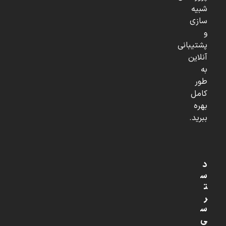
شبیه
سازی
و
پشتیبانی
آنلاین
به
طور
کامل
بهره
ببرید.
د
س
ت
ر
س
ی