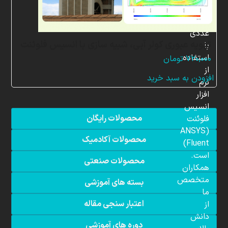
شبیه
سازی
عددی
تهویه عبوری کولر آبی، شبیه سازی با انسیس فلوئنت
با
استفاده
۷۲۰,۰۰۰
تومان
از
افزودن به سبد خرید
نرم
افزار
انسیس
محصولات رایگان
فلوئنت
(ANSYS
محصولات آکادمیک
Fluent)
است.
محصولات صنعتی
همکاران
متخصص
بسته های آموزشی
ما
اعتبار سنجی مقاله
از
دانش
دوره های آموزشی