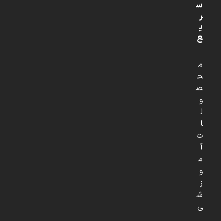
س
ر
ی
ع
م
ح
ص
و
ل
ا
ت
آ
م
و
ز
ش
ی