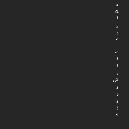
م
ش
ا
و
ر
ه
س
ف
ا
ر
ش
پ
ر
و
ژ
ه