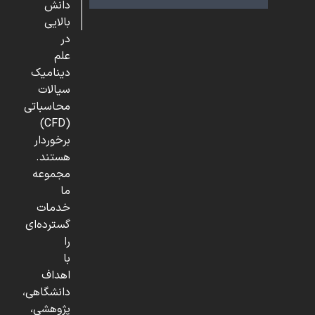
دانش
بالایی
در
علم
دینامیک
سیالات
محاسباتی
(CFD)
برخوردار
هستند.
مجموعه
ما
خدمات
گسترده‌ای
را
با
اهداف
دانشگاهی،
پژوهشی،