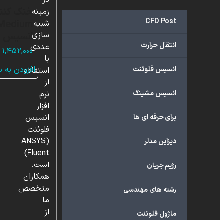
در
خنک کنن
زمینه
CFD Post
شبیه
انسیس ف
سازی
انتقال حرارت
عددی
۱,۴۵۲,۰۰۰
با
افزودن به 
انسیس فلوئنت
استفاده
از
انسیس مشینگ
نرم
افزار
انسیس
برای حرفه ای ها
فلوئنت
(ANSYS
دیزاین مدلر
Fluent)
است.
رژیم جریان
همکاران
متخصص
رشته های مهندسی
ما
از
ماژول فلوئنت