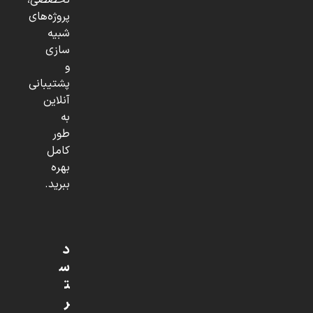
تخصصی،
پروژه‌های
شبیه
سازی
و
پشتیبانی
آنلاین
به
طور
کامل
بهره
ببرید.
د
س
ت
ر