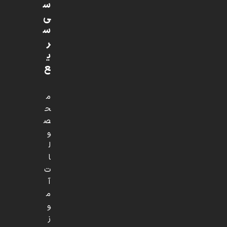
س
ی
س
ر
ی
ع
م
ح
ص
و
ل
ا
ت
آ
م
و
ز