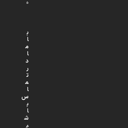
ه
ب
ا
م
ا
د
ر
ت
م
ا
س
ب
ا
ش
ی