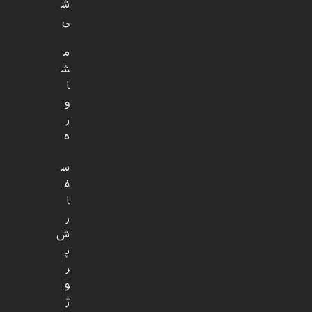
ش
ی
م
ش
ا
و
ر
ه
س
ف
ا
ر
ش
پ
ر
و
ژ