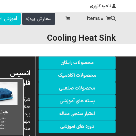
ناحیه کاربری
0 Items
سفارش پروژه
آموزش ا
Cooling Heat Sink
محصولات رایگان
انسیس
محصولات آکادمیک
فلوئنت
محصولات صنعتی
شرکت
بسته های آموزشی
خلاق
اعتبار سنجی مقاله
پردازشگران
مهر،
دوره های آموزشی
متخصص