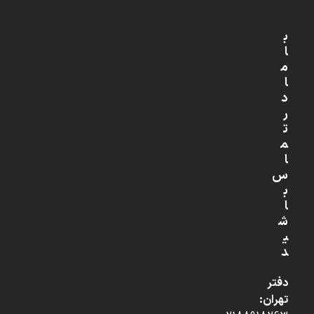
ب
ا
م
ا
د
ر
ت
م
ا
س
ب
ا
ش
ی
د
دفتر
تهران: