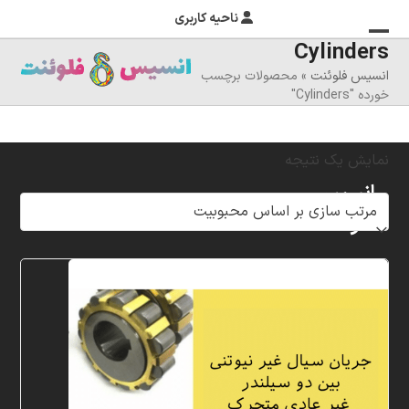
ناحیه کاربری
Cylinders
منوی
بستن
انسیس فلوئنت
»
محصولات برچسب
منوی
موبایل
خورده "Cylinders"
را
موبایل
تغییر
نمایش یک نتیجه
دهید
انسیس
فلوئنت
شرکت
خلاق
پردازشگران
مهر،
متخصص
در
زمینه