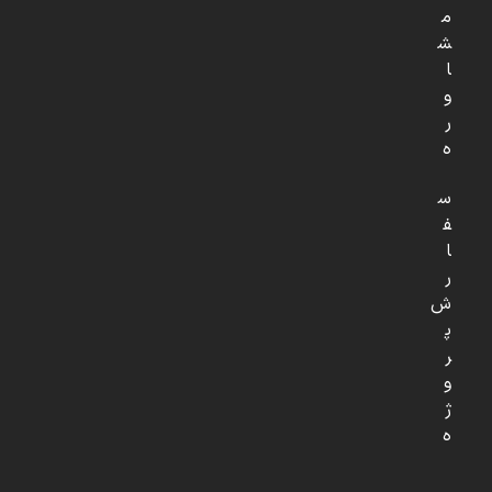
م
ش
ا
و
ر
ه
س
ف
ا
ر
ش
پ
ر
و
ژ
ه