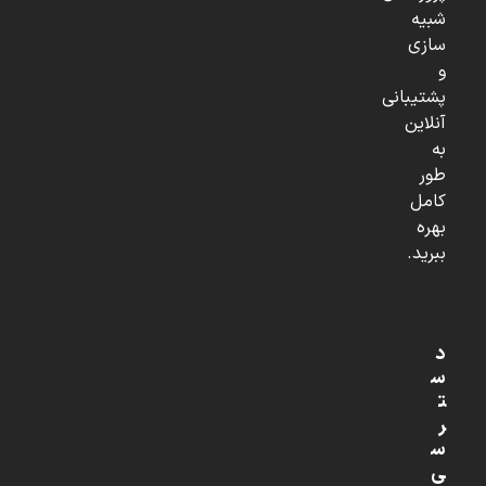
شبیه
سازی
و
پشتیبانی
آنلاین
به
طور
کامل
بهره
ببرید.
د
س
ت
ر
س
ی