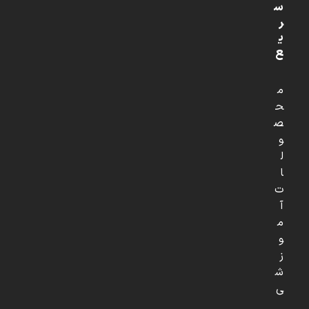
س
ر
ی
ع
م
ح
ص
و
ل
ا
ت
آ
م
و
ز
ش
ی