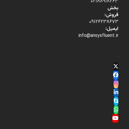
02188918263
بخش
فروش:
09126238673
ایمیل:
info@ansysfluent.ir
Twitter
(deprecated)
Facebook
Instagram
LinkedIn
Skype
Whatsapp
YouTube