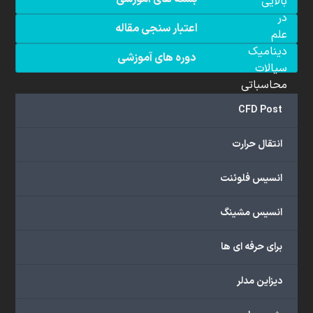
بالایی
در
اعتبار سنجی مقاله
علم
دینامیک
دوره های آموزشی
سیالات
محاسباتی
(CFD)
CFD Post
برخوردار
هستند.
انتقال حرارت
مجموعه
ما
انسیس فلوئنت
خدمات
گسترده‌ای
انسیس مشینگ
را
با
برای حرفه ای ها
اهداف
دانشگاهی،
دیزاین مدلر
پژوهشی،
صنعتی