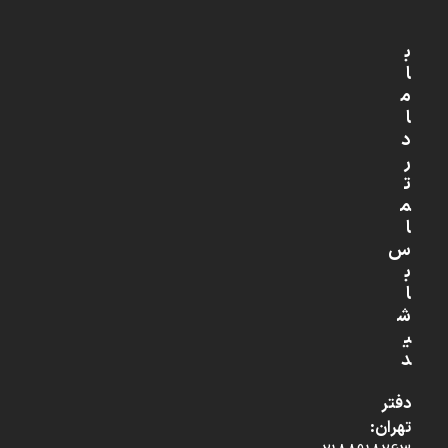
ب
ا
م
ا
د
ر
ت
م
ا
س
ب
ا
ش
ی
د
دفتر
تهران: