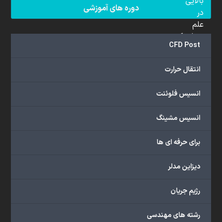
بالایی
دوره های آموزشی
در
علم
دینامیک
CFD Post
سیالات
محاسباتی
انتقال حرارت
(CFD)
برخوردار
انسیس فلوئنت
هستند.
مجموعه
انسیس مشینگ
ما
خدمات
برای حرفه ای ها
گسترده‌ای
را
با
دیزاین مدلر
اهداف
دانشگاهی،
رژیم جریان
پژوهشی،
صنعتی
رشته های مهندسی