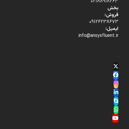
02188918263
بخش
فروش:
09126238673
ایمیل:
info@ansysfluent.ir
Twitter
(deprecated)
Facebook
Instagram
LinkedIn
Skype
Whatsapp
YouTube