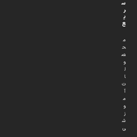
س
ر
ی
ع
م
ح
ص
و
ل
ا
ت
آ
م
و
ز
ش
ی