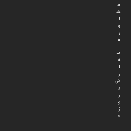
م
ش
ا
و
ر
ه
س
ف
ا
ر
ش
پ
ر
و
ژ
ه