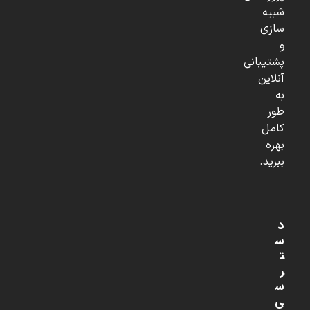
شبیه
سازی
و
پشتیبانی
آنلاین
به
طور
کامل
بهره
ببرید.
د
س
ت
ر
س
ی