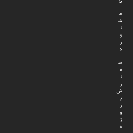
ی
م
ش
ا
و
ر
ه
س
ف
ا
ر
ش
پ
ر
و
ژ
ه