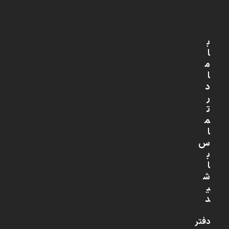
ب
ا
م
ا
د
ر
ت
م
ا
س
ب
ا
ش
ی
د
دفتر