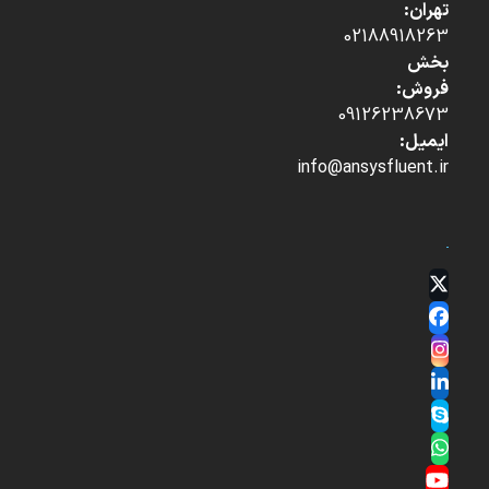
تهران:
02188918263
بخش
فروش:
09126238673
ایمیل:
info@ansysfluent.ir
Twitter
(deprecated)
Facebook
Instagram
LinkedIn
Skype
Whatsapp