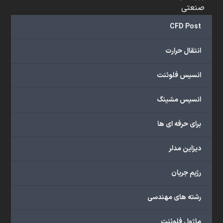
صنعتی
و
CFD Post
...
ارائه
انتقال حرارت
می‌دهد.
شما
انسیس فلوئنت
می‌توانید
از
انسیس مشینگ
خدمات
مختلف
برای حرفه ای ها
گروه
ما
دیزاین مدلر
شامل
محصولات
رژیم جریان
آموزشی،
دوره‌های
رشته های مهندسی
آموزشی،
مشاوره
ماژول فلوئنت