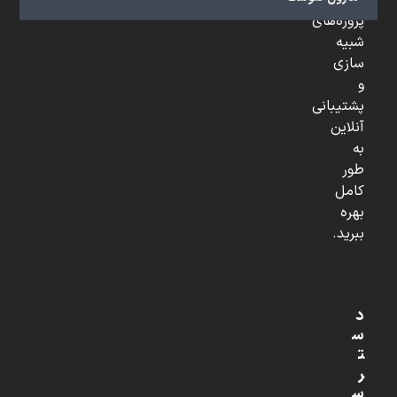
تخصصی،
پروژه‌های
شبیه
سازی
و
پشتیبانی
آنلاین
به
طور
کامل
بهره
ببرید.
د
س
ت
ر
س