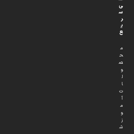
ی
س
ر
ی
ع
م
ح
ص
و
ل
ا
ت
آ
م
و
ز
ش