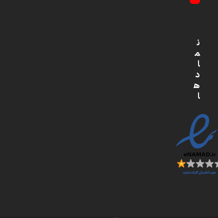
YouTube
ن
م
ا
د
ه
ا