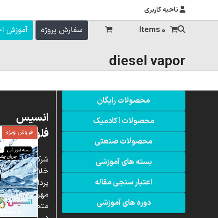
ناحیه کاربری
0 Items
سفارش پروژه
آموزش ا
diesel vapor
محصولات رایگان
انسیس
محصولات آکادمیک
فلوئنت
فروش ویژه
محصولات صنعتی
شرکت
بسته های آموزشی
خلاق
اعتبار سنجی مقاله
پردازشگران
مهر،
دوره های آموزشی
متخصص