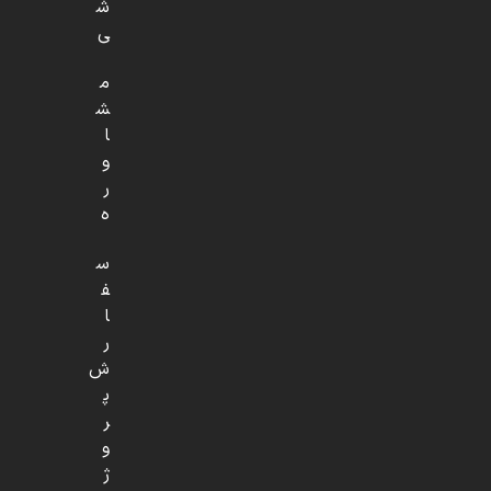
ش
ی
م
ش
ا
و
ر
ه
س
ف
ا
ر
ش
پ
ر
و
ژ