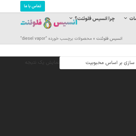
تماس با ما
ات
چرا انسیس فلوئنت؟
انسیس فلوئنت
»
محصولات برچسب خورده "diesel vapor"
نمایش یک نتیجه