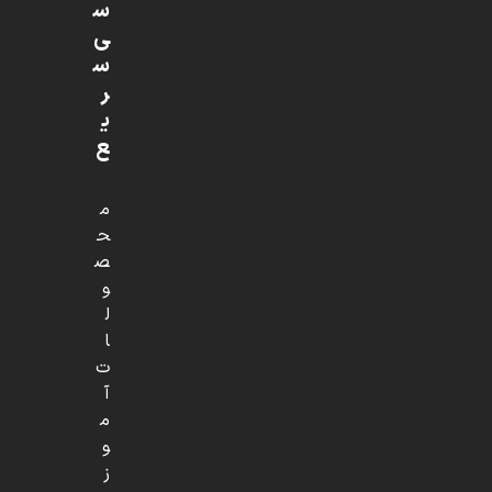
س
ی
س
ر
ی
ع
م
ح
ص
و
ل
ا
ت
آ
م
و
ز