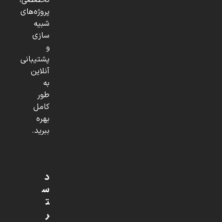
تخصصی،
پروژه‌های
شبیه
سازی
و
پشتیبانی
آنلاین
به
طور
کامل
بهره
ببرید.
د
س
ت
ر