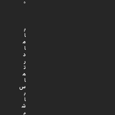
ه
ب
ا
م
ا
د
ر
ت
م
ا
س
ب
ا
ش
ی