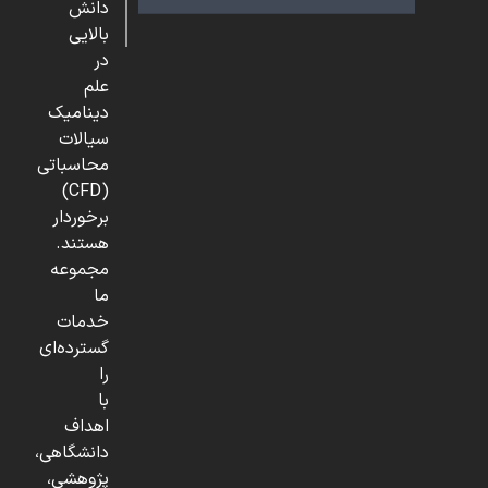
دانش
بالایی
در
علم
دینامیک
سیالات
محاسباتی
(CFD)
برخوردار
هستند.
مجموعه
ما
خدمات
گسترده‌ای
را
با
اهداف
دانشگاهی،
پژوهشی،