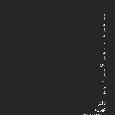
ب
ا
م
ا
د
ر
ت
م
ا
س
ب
ا
ش
ی
د
دفتر
تهران: