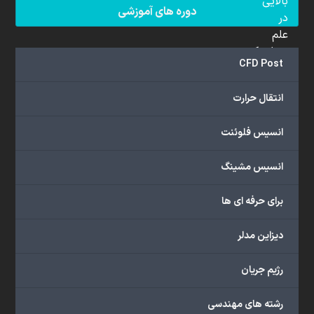
بالایی
دوره های آموزشی
در
علم
دینامیک
CFD Post
سیالات
محاسباتی
انتقال حرارت
(CFD)
برخوردار
انسیس فلوئنت
هستند.
مجموعه
انسیس مشینگ
ما
خدمات
برای حرفه ای ها
گسترده‌ای
را
با
دیزاین مدلر
اهداف
دانشگاهی،
رژیم جریان
پژوهشی،
صنعتی
رشته های مهندسی