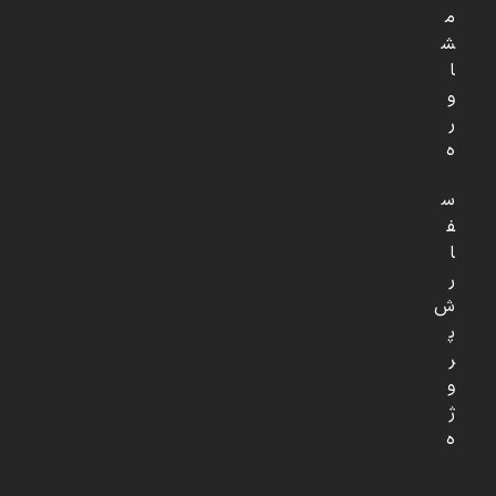
م
ش
ا
و
ر
ه
س
ف
ا
ر
ش
پ
ر
و
ژ
ه