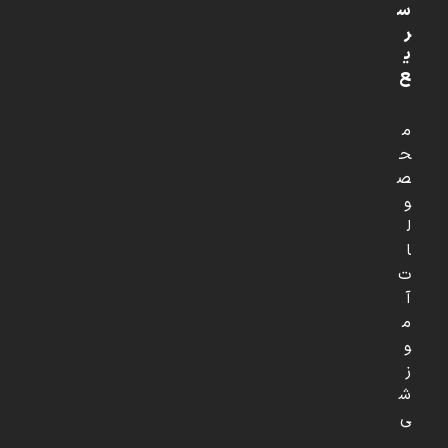
س
ر
ی
ع
م
ح
ص
و
ل
ا
ت
آ
م
و
ز
ش
ی