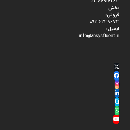
02188918263
بخش
فروش:
09126238673
ایمیل:
info@ansysfluent.ir
Twitter
(deprecated)
Facebook
Instagram
LinkedIn
Skype
Whatsapp
YouTube