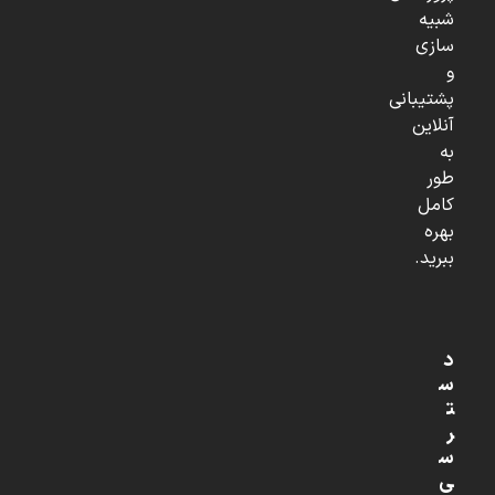
شبیه
سازی
و
پشتیبانی
آنلاین
به
طور
کامل
بهره
ببرید.
د
س
ت
ر
س
ی