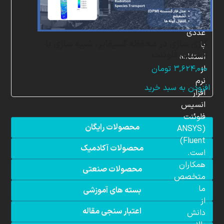
شبیه
سازی
عددی
گازی سازی در محفظه گسیفایر، شبیه سازی با
با
انسیس فلوئنت
استفاده
از
۳,۶۲۴,۰۰۰
تومان
نرم
افزودن به سبد خرید
افزار
انسیس
فلوئنت
محصولات رایگان
(ANSYS
Fluent)
محصولات آکادمیک
است.
همکاران
محصولات صنعتی
متخصص
ما
بسته های آموزشی
از
اعتبار سنجی مقاله
دانش