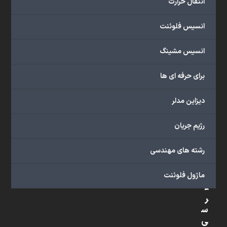
انتقال حرارت
شبیه
سازی
انسیس فلوئنت
و
پشتیبانی
انسیس مشینگ
آنلاین
به
برای حرفه ای ها
طور
کامل
دیزاین مدلر
بهره
ببرید.
رژیم جریان
رشته های مهندسی
د
س
ماژول فلوئنت
ت
ر
س
ی