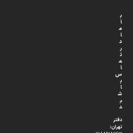
ب
ا
م
ا
د
ر
ت
م
ا
س
ب
ا
ش
ی
د
دفتر
تهران: