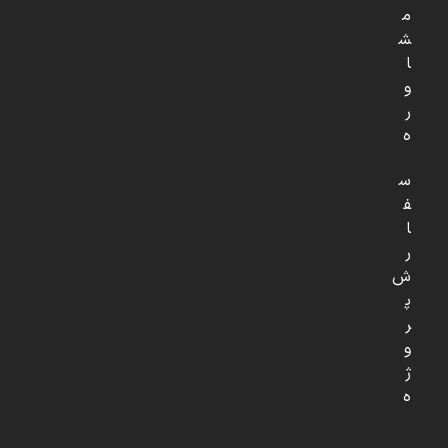
م
ش
ا
و
ر
ه
س
ف
ا
ر
ش
پ
ر
و
ژ
ه