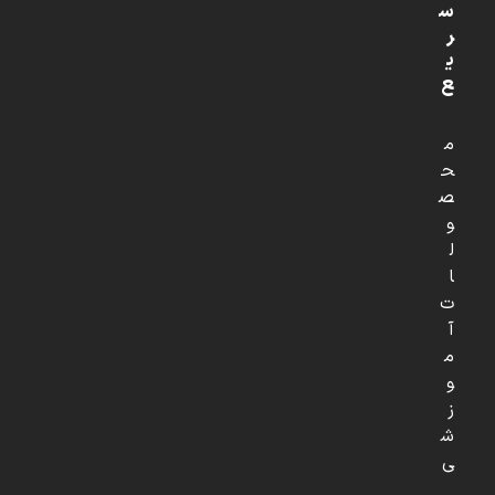
س
ر
ی
ع
م
ح
ص
و
ل
ا
ت
آ
م
و
ز
ش
ی