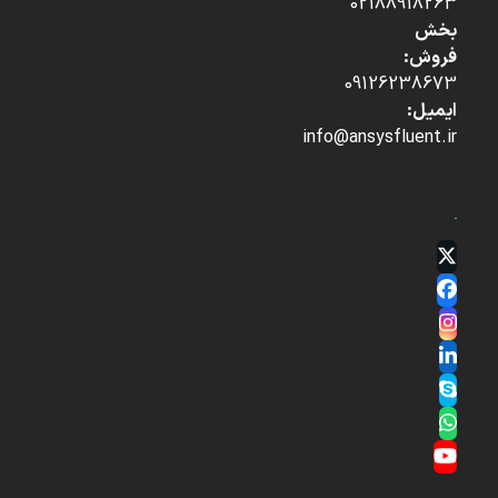
02188918263
بخش
فروش:
09126238673
ایمیل:
info@ansysfluent.ir
Twitter
(deprecated)
Facebook
Instagram
LinkedIn
Skype
Whatsapp
YouTube