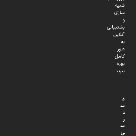
شبیه
سازی
و
پشتیبانی
آنلاین
به
طور
کامل
بهره
ببرید.
د
س
ت
ر
س
ی