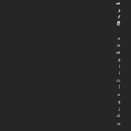
س
ر
ی
ع
م
ح
ص
و
ل
ا
ت
آ
م
و
ز
ش
ی