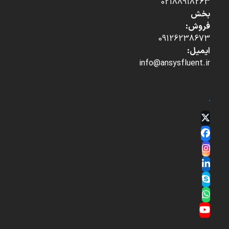
02188918263
بخش
فروش:
09126238673
ایمیل:
info@ansysfluent.ir
Twitter
(deprecated)
Facebook
Instagram
LinkedIn
Skype
Whatsapp
YouTube