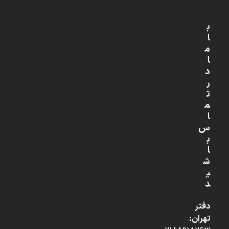
ب
ا
م
ا
د
ر
ت
م
ا
س
ب
ا
ش
ی
د
دفتر
تهران: