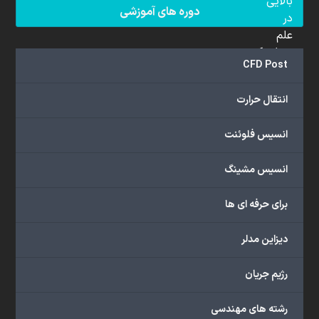
بالایی
دوره های آموزشی
در
علم
دینامیک
CFD Post
سیالات
محاسباتی
انتقال حرارت
(CFD)
برخوردار
انسیس فلوئنت
هستند.
مجموعه
انسیس مشینگ
ما
خدمات
برای حرفه ای ها
گسترده‌ای
را
با
دیزاین مدلر
اهداف
دانشگاهی،
رژیم جریان
پژوهشی،
صنعتی
رشته های مهندسی