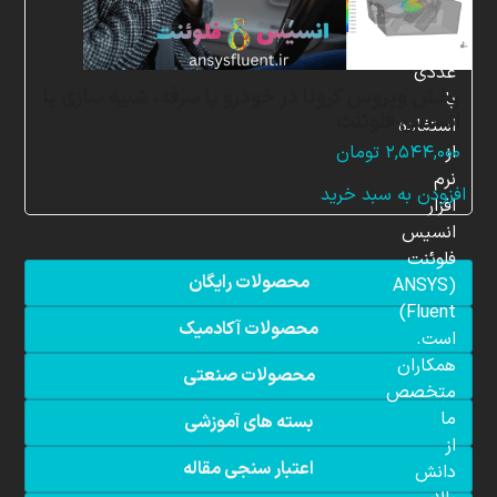
شبیه
سازی
عددی
پخش ویروس کرونا در خودرو با سرفه، شبیه سازی با
با
انسیس فلوئنت
استفاده
از
۲,۵۴۴,۰۰۰
تومان
نرم
افزودن به سبد خرید
افزار
انسیس
فلوئنت
محصولات رایگان
(ANSYS
Fluent)
محصولات آکادمیک
است.
همکاران
محصولات صنعتی
متخصص
ما
بسته های آموزشی
از
اعتبار سنجی مقاله
دانش