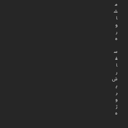
م
ش
ا
و
ر
ه
س
ف
ا
ر
ش
پ
ر
و
ژ
ه