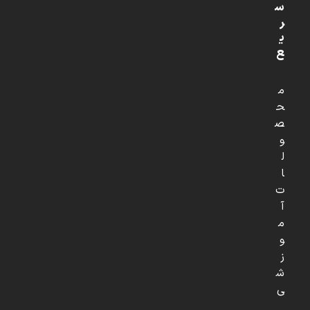
س
ر
ی
ع
م
ح
ص
و
ل
ا
ت
آ
م
و
ز
ش
ی