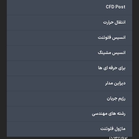
و
CFD Post
...
ارائه
انتقال حرارت
می‌دهد.
شما
انسیس فلوئنت
می‌توانید
از
انسیس مشینگ
خدمات
مختلف
برای حرفه ای ها
گروه
ما
دیزاین مدلر
شامل
محصولات
رژیم جریان
آموزشی،
دوره‌های
رشته های مهندسی
آموزشی،
مشاوره
ماژول فلوئنت
تخصصی،
پروژه‌های