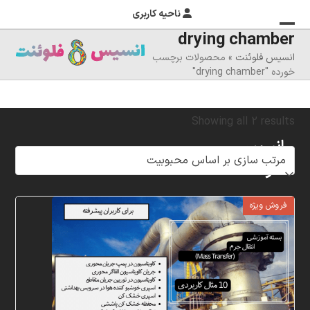
ناحیه کاربری
drying chamber
منوی
بستن
انسیس فلوئنت
»
محصولات برچسب
منوی
موبایل
خورده "drying chamber"
را
موبایل
تغییر
Sorted
Showing all 2 results
دهید
انسیس
by
فلوئنت
popularity
شرکت
فروش ویژه
خلاق
پردازشگران
مهر،
متخصص
در
زمینه