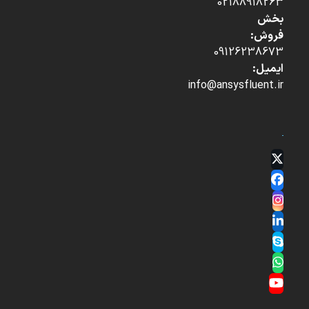
02188918263
بخش
فروش:
09126238673
ایمیل:
info@ansysfluent.ir
Twitter
(deprecated)
Facebook
Instagram
LinkedIn
Skype
Whatsapp
YouTube