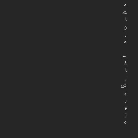
م
ش
ا
و
ر
ه
س
ف
ا
ر
ش
پ
ر
و
ژ
ه