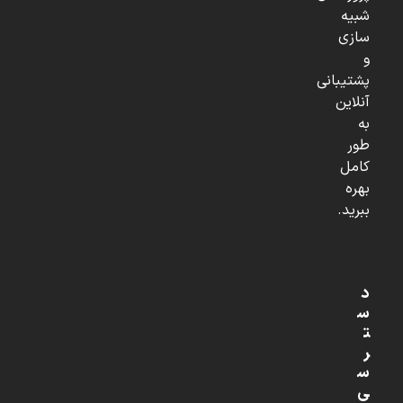
شبیه
سازی
و
پشتیبانی
آنلاین
به
طور
کامل
بهره
ببرید.
د
س
ت
ر
س
ی