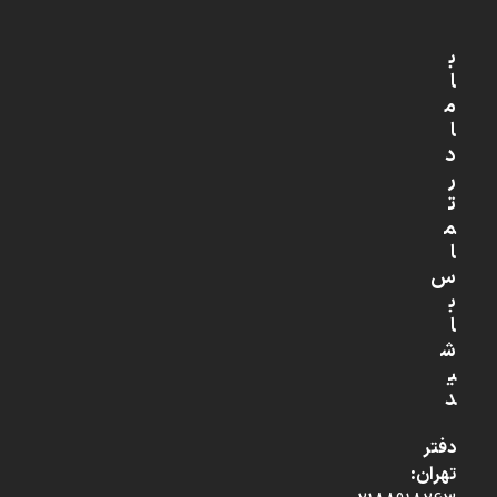
ب
ا
م
ا
د
ر
ت
م
ا
س
ب
ا
ش
ی
د
دفتر
تهران: