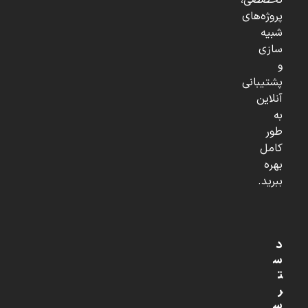
تخصصی،
پروژه‌های
شبیه
سازی
و
پشتیبانی
آنلاین
به
طور
کامل
بهره
ببرید.
د
س
ت
ر
س