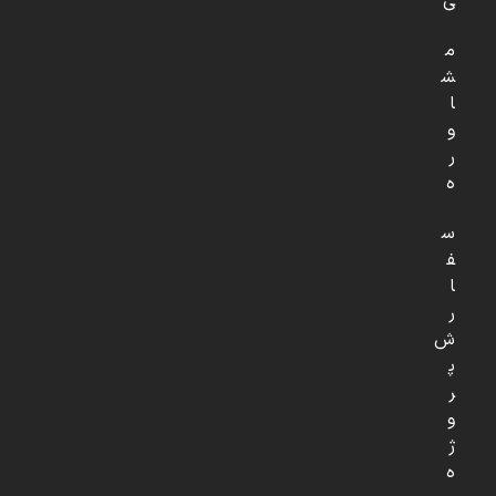
ی
م
ش
ا
و
ر
ه
س
ف
ا
ر
ش
پ
ر
و
ژ
ه