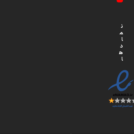
YouTube
ن
م
ا
د
ه
ا