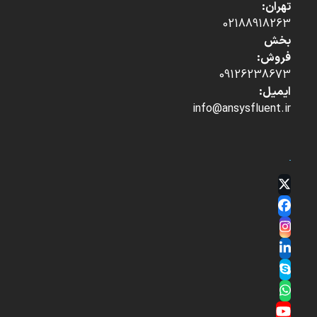
تهران:
02188918263
بخش
فروش:
09126238673
ایمیل:
info@ansysfluent.ir
Twitter
(deprecated)
Facebook
Instagram
LinkedIn
Skype
Whatsapp