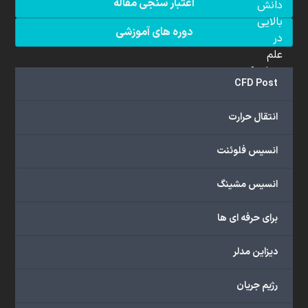
اعتبار سنجی مقاله
دانش
بالایی
دوره های آموزشی
در
علم
دینامیک
CFD Post
سیالات
محاسباتی
انتقال حرارت
(CFD)
برخوردار
انسیس فلوئنت
هستند.
مجموعه
انسیس مشینگ
ما
خدمات
برای حرفه ای ها
گسترده‌ای
را
با
دیزاین مدلر
اهداف
دانشگاهی،
رژیم جریان
پژوهشی،