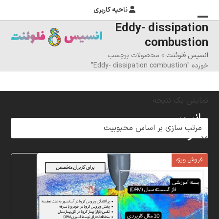
ناحیه کاربری
Eddy- dissipation
منوی
بستن
combustion
منوی
موبایل
انسیس فلوئنت
»
محصولات برچسب
را
موبایل
خورده "Eddy- dissipation combustion"
تغییر
دهید
نمایش یک نتیجه
انسیس
فلوئنت
شرکت
فروش ویژه
خلاق
پردازشگران
مهر،
متخصص