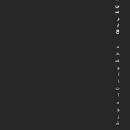
ی
س
ر
ی
ع
م
ح
ص
و
ل
ا
ت
آ
م
و
ز
ش