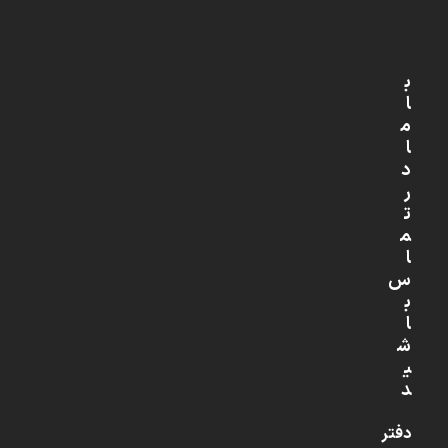
ب
ا
م
ا
د
ر
ت
م
ا
س
ب
ا
ش
ی
د
دفتر