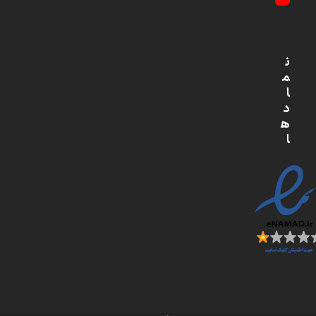
YouTube
ن
م
ا
د
ه
ا