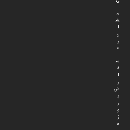
ی
م
ش
ا
و
ر
ه
س
ف
ا
ر
ش
پ
ر
و
ژ
ه