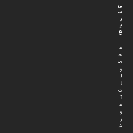
ی
س
ر
ی
ع
م
ح
ص
و
ل
ا
ت
آ
م
و
ز
ش