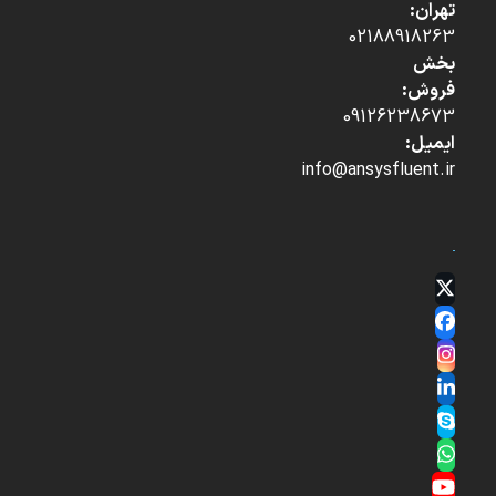
تهران:
02188918263
بخش
فروش:
09126238673
ایمیل:
info@ansysfluent.ir
Twitter
(deprecated)
Facebook
Instagram
LinkedIn
Skype
Whatsapp