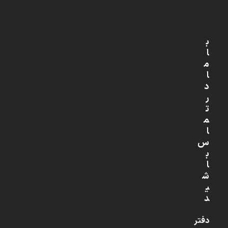
ب
ا
م
ا
د
ر
ت
م
ا
س
ب
ا
ش
ی
د
دفتر