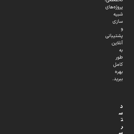
تخصصی،
پروژه‌های
شبیه
سازی
و
پشتیبانی
آنلاین
به
طور
کامل
بهره
ببرید.
د
س
ت
ر
س