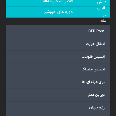
اعتبار سنجی مقاله
دانش
بالایی
دوره های آموزشی
در
علم
دینامیک
CFD Post
سیالات
محاسباتی
انتقال حرارت
(CFD)
برخوردار
انسیس فلوئنت
هستند.
مجموعه
انسیس مشینگ
ما
خدمات
برای حرفه ای ها
گسترده‌ای
را
با
دیزاین مدلر
اهداف
دانشگاهی،
رژیم جریان
پژوهشی،