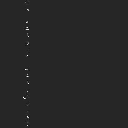
ش
ی
م
ش
ا
و
ر
ه
س
ف
ا
ر
ش
پ
ر
و
ژ