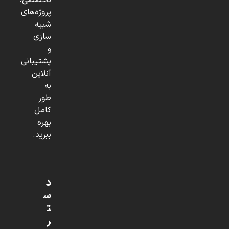
تخصصی،
پروژه‌های
شبیه
سازی
و
پشتیبانی
آنلاین
به
طور
کامل
بهره
ببرید.
د
س
ت
ر