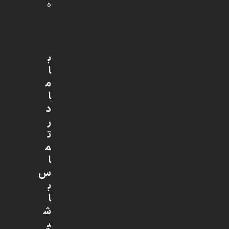
ه
ب
ا
م
ا
د
ر
ت
م
ا
س
ب
ا
ش
ی