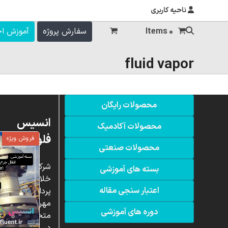
ناحیه کاربری
0 Items
سفارش پروژه
آموزش ا
fluid vapor
محصولات رایگان
انسیس
محصولات آکادمیک
فلوئنت
فروش ویژه
محصولات صنعتی
شرکت
بسته های آموزشی
خلاق
اعتبار سنجی مقاله
پردازشگران
مهر،
دوره های آموزشی
متخصص