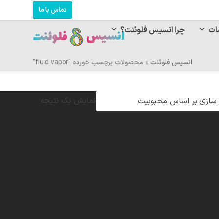
تماس با ما
ات
چرا انسیس فلوئنت؟
انسیس فلوئنت
»
محصولات برچسب خورده "fluid vapor"
نمایش یک نتیجه