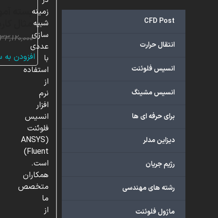
در
زمینه
CFD Post
مثال کارب
شبیه
سازی
۳۳,۱۲۰,۰۰۰
انتقال حرارت
عددی
افزودن به 
با
انسیس فلوئنت
استفاده
از
انسیس مشینگ
نرم
افزار
انسیس
برای حرفه ای ها
فلوئنت
(ANSYS
دیزاین مدلر
Fluent)
است.
رژیم جریان
همکاران
متخصص
رشته های مهندسی
ما
از
ماژول فلوئنت