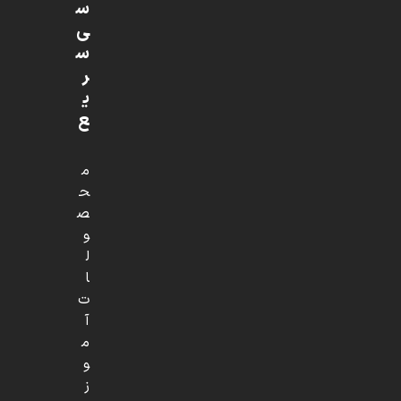
س
ی
س
ر
ی
ع
م
ح
ص
و
ل
ا
ت
آ
م
و
ز