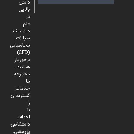
دانش
بالایی
در
علم
دینامیک
سیالات
محاسباتی
(CFD)
برخوردار
هستند.
مجموعه
ما
خدمات
گسترده‌ای
را
با
اهداف
دانشگاهی،
پژوهشی،