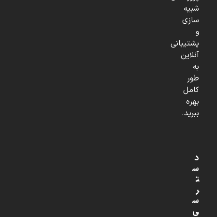
شبیه
سازی
و
پشتیبانی
آنلاین
به
طور
کامل
بهره
ببرید.
د
س
ت
ر
س
ی