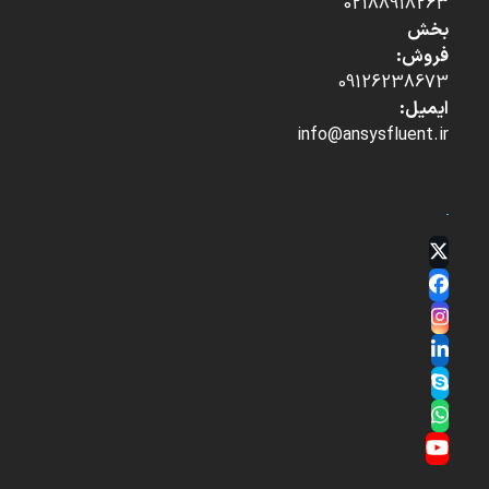
02188918263
بخش
فروش:
09126238673
ایمیل:
info@ansysfluent.ir
Twitter
(deprecated)
Facebook
Instagram
LinkedIn
Skype
Whatsapp
YouTube