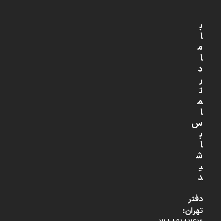
ب
ا
م
ا
د
ر
ت
م
ا
س
ب
ا
ش
ی
د
دفتر
تهران: