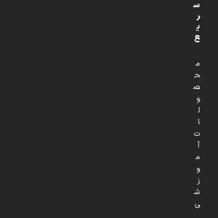
س
ر
ی
ع
م
ح
ص
و
ل
ا
ت
آ
م
و
ز
ش
ی