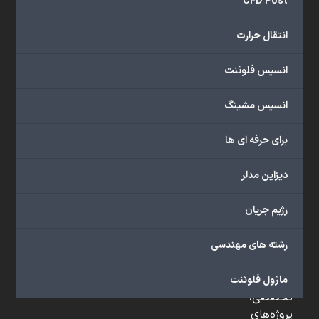
CFD Post
و
...
انتقال حرارت
ارائه
می‌دهد.
انسیس فلوئنت
شما
می‌توانید
انسیس مشینگ
از
خدمات
برای حرفه ای ها
مختلف
گروه
دیزاین مدلر
ما
شامل
رژیم جریان
محصولات
آموزشی،
رشته های مهندسی
دوره‌های
آموزشی،
مشاوره
ماژول فلوئنت
تخصصی،
پروژه‌های