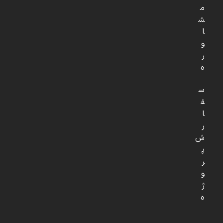
م
ش
ا
و
ر
ه
س
ف
ا
ر
ش
پ
ر
و
ژ
ه