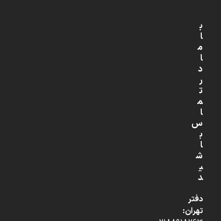
ب
ا
م
ا
د
ر
ت
م
ا
س
ب
ا
ش
ی
د
دفتر
تهران: