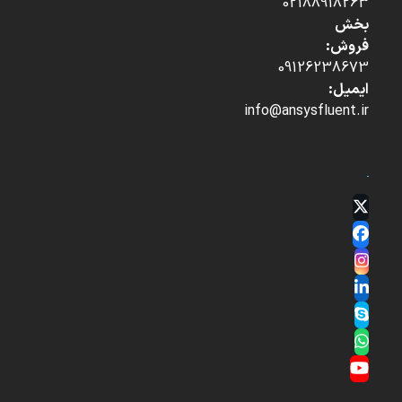
02188918263
بخش
فروش:
09126238673
ایمیل:
info@ansysfluent.ir
Twitter
(deprecated)
Facebook
Instagram
LinkedIn
Skype
Whatsapp
YouTube