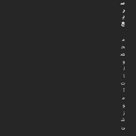
س
ر
ی
ع
م
ح
ص
و
ل
ا
ت
آ
م
و
ز
ش
ی