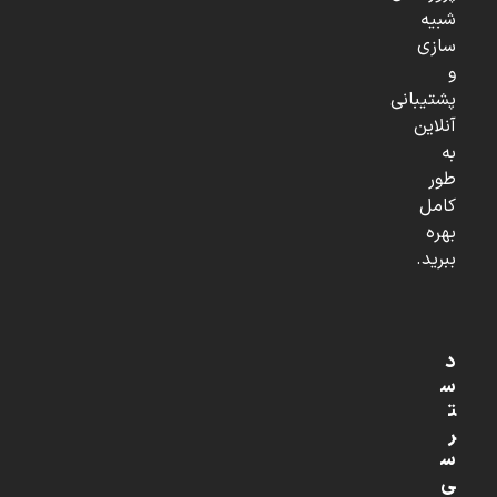
شبیه
سازی
و
پشتیبانی
آنلاین
به
طور
کامل
بهره
ببرید.
د
س
ت
ر
س
ی