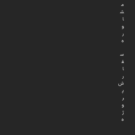
م
ش
ا
و
ر
ه
س
ف
ا
ر
ش
پ
ر
و
ژ
ه