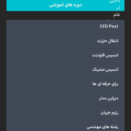
بالایی
دوره های آموزشی
در
علم
دینامیک
CFD Post
سیالات
محاسباتی
انتقال حرارت
(CFD)
برخوردار
انسیس فلوئنت
هستند.
مجموعه
انسیس مشینگ
ما
خدمات
برای حرفه ای ها
گسترده‌ای
را
با
دیزاین مدلر
اهداف
دانشگاهی،
رژیم جریان
پژوهشی،
صنعتی
رشته های مهندسی