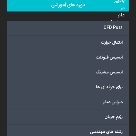
بالایی
دوره های آموزشی
در
علم
دینامیک
CFD Post
سیالات
محاسباتی
انتقال حرارت
(CFD)
برخوردار
انسیس فلوئنت
هستند.
مجموعه
انسیس مشینگ
ما
خدمات
برای حرفه ای ها
گسترده‌ای
را
با
دیزاین مدلر
اهداف
دانشگاهی،
رژیم جریان
پژوهشی،
صنعتی
رشته های مهندسی