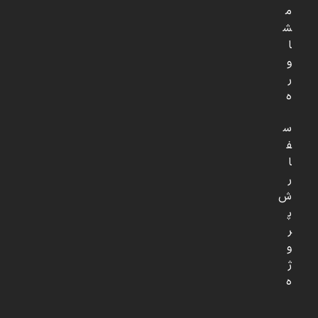
م
ش
ا
و
ر
ه
س
ف
ا
ر
ش
پ
ر
و
ژ
ه