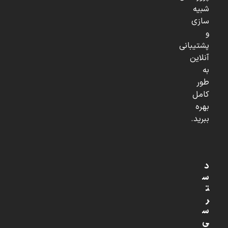
شبیه
سازی
و
پشتیبانی
آنلاین
به
طور
کامل
بهره
ببرید.
د
س
ت
ر
س
ی