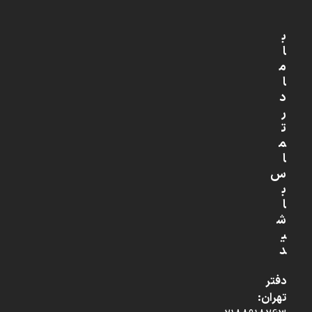
ب
ا
م
ا
د
ر
ت
م
ا
س
ب
ا
ش
ی
د
دفتر
تهران: