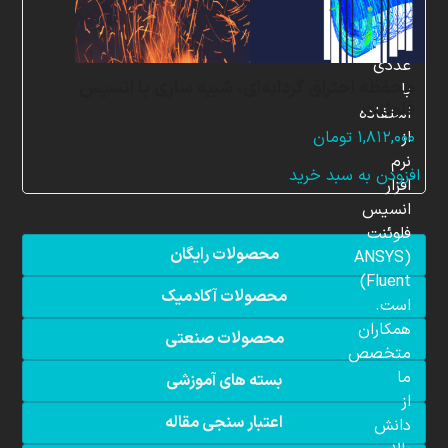
شبیه
سازی
عددی
محفظه احتراق گردابه‌ای، شبیه سازی با انسیس
با
فلوئنت
استفاده
از
۱,۸۱۲,۰۰۰
تومان
نرم
افزودن به سبد خرید
افزار
انسیس
فلوئنت
محصولات رایگان
(ANSYS
Fluent)
محصولات آکادمیک
است.
همکاران
محصولات صنعتی
متخصص
ما
بسته های آموزشی
از
اعتبار سنجی مقاله
دانش