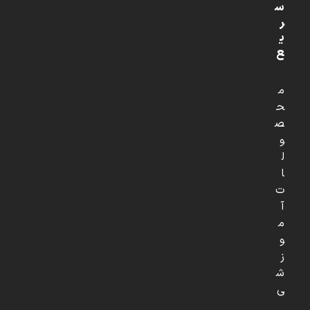
س
ر
ی
ع
م
ح
ص
و
ل
ا
ت
آ
م
و
ز
ش
ی