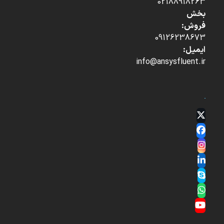
02188918263
بخش
فروش:
09126238673
ایمیل:
info@ansysfluent.ir
Twitter
(deprecated)
Facebook
Instagram
LinkedIn
Skype
Whatsapp
YouTube