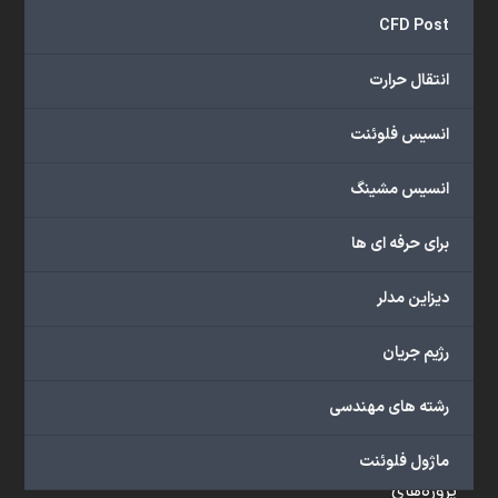
و
CFD Post
...
ارائه
انتقال حرارت
می‌دهد.
شما
انسیس فلوئنت
می‌توانید
از
انسیس مشینگ
خدمات
مختلف
برای حرفه ای ها
گروه
ما
دیزاین مدلر
شامل
محصولات
رژیم جریان
آموزشی،
دوره‌های
رشته های مهندسی
آموزشی،
مشاوره
ماژول فلوئنت
تخصصی،
پروژه‌های