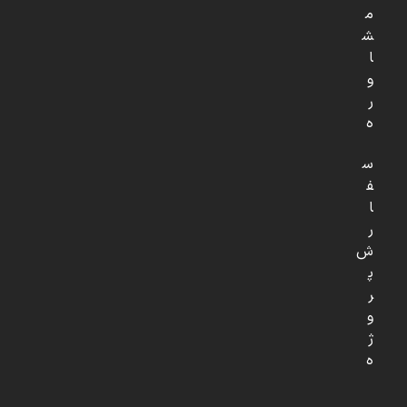
م
ش
ا
و
ر
ه
س
ف
ا
ر
ش
پ
ر
و
ژ
ه