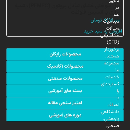
بالایی
پیل سوختی غشای تبادل پروتون (PEMFC)، شبیه
در
سازی با انسیس فلوئنت
علم
۲,۱۹۶,۰۰۰
تومان
دینامیک
سیالات
افزودن به سبد خرید
محاسباتی
(CFD)
برخوردار
محصولات رایگان
هستند.
مجموعه
محصولات آکادمیک
ما
خدمات
محصولات صنعتی
گسترده‌ای
بسته های آموزشی
را
با
اعتبار سنجی مقاله
اهداف
دانشگاهی،
دوره های آموزشی
پژوهشی،
صنعتی