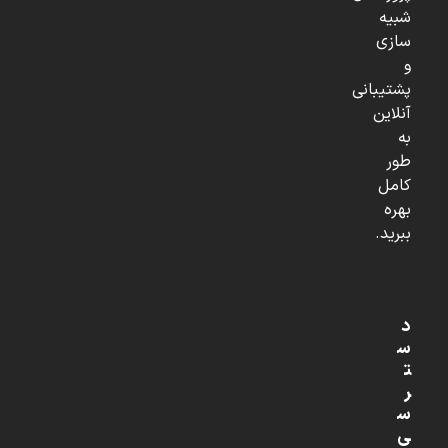
شبیه
سازی
و
پشتیبانی
آنلاین
به
طور
کامل
بهره
ببرید.
د
س
ت
ر
س
ی