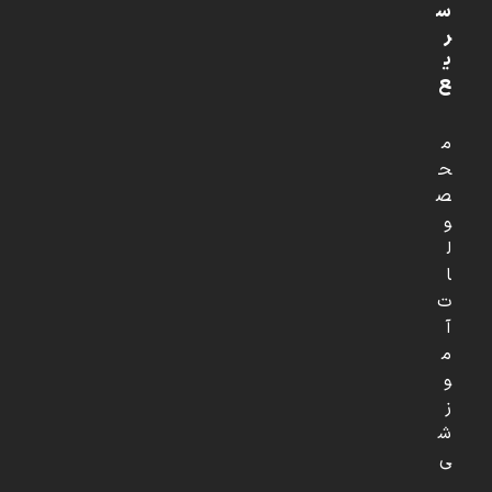
س
ر
ی
ع
م
ح
ص
و
ل
ا
ت
آ
م
و
ز
ش
ی