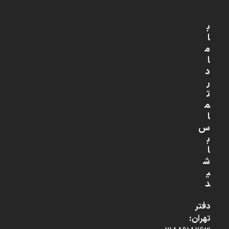
ب
ا
م
ا
د
ر
ت
م
ا
س
ب
ا
ش
ی
د
دفتر
تهران: