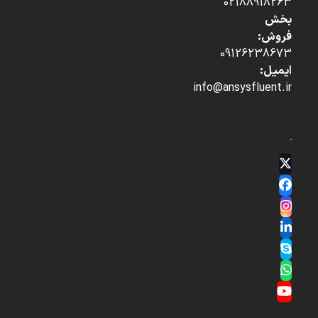
02188918263
بخش
فروش:
09126238673
ایمیل:
info@ansysfluent.ir
Twitter
(deprecated)
Facebook
Instagram
LinkedIn
Skype
Whatsapp
YouTube