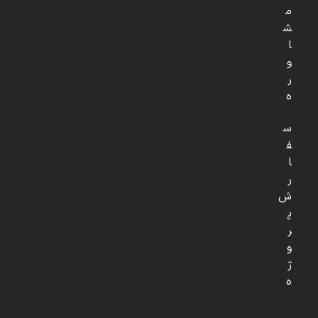
م
ش
ا
و
ر
ه
س
ف
ا
ر
ش
پ
ر
و
ژ
ه