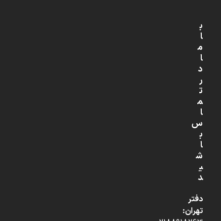
ب
ا
م
ا
د
ر
ت
م
ا
س
ب
ا
ش
ی
د
دفتر
تهران: