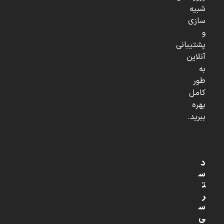
شبیه
سازی
و
پشتیبانی
آنلاین
به
طور
کامل
بهره
ببرید.
د
س
ت
ر
س
ی