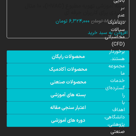
بالایی
بسته آموزشی تهویه مطبوع (HVAC)، 10 مثال
در
کاربردی برای کاربران حرفه ای
علم
قیمت
قیمت
۱۸,۸۸۸,۰۰۰
تومان
۶,۳۲۴,۰۰۰
تومان
دینامیک
اصلی:
فعلی:
سیالات
افزودن به سبد خرید
۱۸,۸۸۸,۰۰۰ تومان
۶,۳۲۴,۰۰۰ تومان.
محاسباتی
بود.
(CFD)
برخوردار
محصولات رایگان
هستند.
مجموعه
محصولات آکادمیک
ما
خدمات
محصولات صنعتی
گسترده‌ای
بسته های آموزشی
را
با
اعتبار سنجی مقاله
اهداف
دانشگاهی،
دوره های آموزشی
پژوهشی،
صنعتی