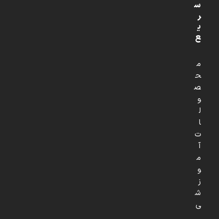
س
ر
ی
ع
م
ح
ص
و
ل
ا
ت
آ
م
و
ز
ش
ی