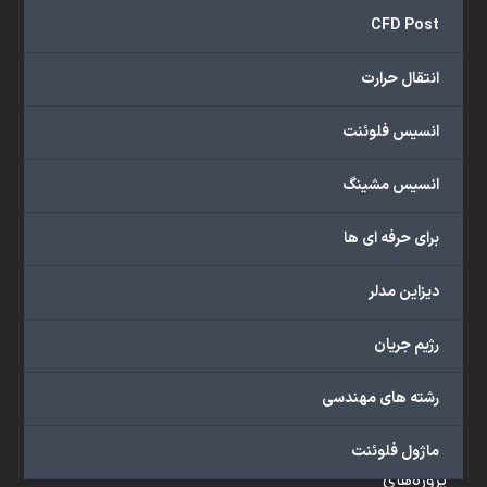
و
CFD Post
...
ارائه
انتقال حرارت
می‌دهد.
شما
انسیس فلوئنت
می‌توانید
از
انسیس مشینگ
خدمات
مختلف
برای حرفه ای ها
گروه
ما
دیزاین مدلر
شامل
محصولات
رژیم جریان
آموزشی،
دوره‌های
رشته های مهندسی
آموزشی،
مشاوره
ماژول فلوئنت
تخصصی،
پروژه‌های