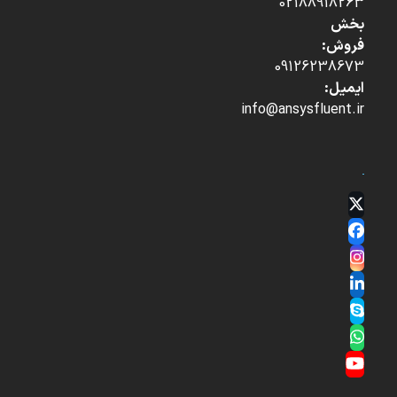
02188918263
بخش
فروش:
09126238673
ایمیل:
info@ansysfluent.ir
Twitter
(deprecated)
Facebook
Instagram
LinkedIn
Skype
Whatsapp
YouTube