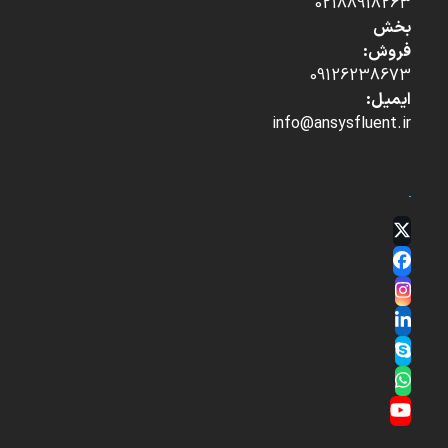
02188918263
بخش
فروش:
09126238673
ایمیل:
info@ansysfluent.ir
Twitter
(deprecated)
Facebook
Instagram
LinkedIn
Skype
Whatsapp
YouTube