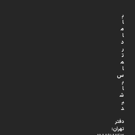
ب
ا
م
ا
د
ر
ت
م
ا
س
ب
ا
ش
ی
د
دفتر
تهران: