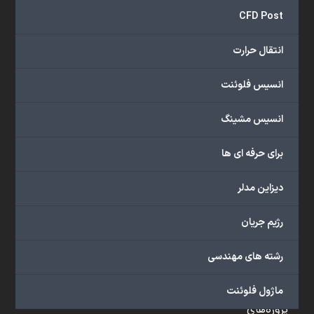
و
CFD Post
...
ارائه
انتقال حرارت
می‌دهد.
شما
انسیس فلوئنت
می‌توانید
از
انسیس مشینگ
خدمات
مختلف
برای حرفه ای ها
گروه
ما
دیزاین مدلر
شامل
محصولات
رژیم جریان
آموزشی،
دوره‌های
رشته های مهندسی
آموزشی،
مشاوره
ماژول فلوئنت
تخصصی،
پروژه‌های