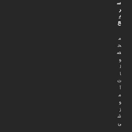
س
ر
ی
ع
م
ح
ص
و
ل
ا
ت
آ
م
و
ز
ش
ی