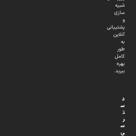
شبیه
سازی
و
پشتیبانی
آنلاین
به
طور
کامل
بهره
ببرید.
د
س
ت
ر
س
ی