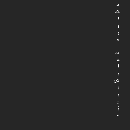
م
ش
ا
و
ر
ه
س
ف
ا
ر
ش
پ
ر
و
ژ
ه