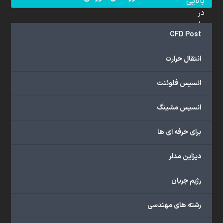
بالایی
در
علم
CFD Post
دینامیک
سیالات
انتقال حرارت
محاسباتی
(CFD)
انسیس فلوئنت
برخوردار
هستند.
مجموعه
انسیس مشینگ
ما
خدمات
برای حرفه ای ها
گسترده‌ای
را
دیزاین مدلر
با
اهداف
رژیم جریان
دانشگاهی،
پژوهشی،
رشته های مهندسی
صنعتی