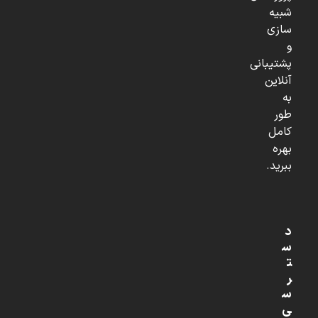
شبیه
سازی
و
پشتیبانی
آنلاین
به
طور
کامل
بهره
ببرید.
د
س
ت
ر
س
ی