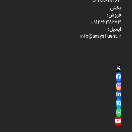
02188918263
بخش
فروش:
09126238673
ایمیل:
info@ansysfluent.ir
Twitter
(deprecated)
Facebook
Instagram
LinkedIn
Skype
Whatsapp
YouTube