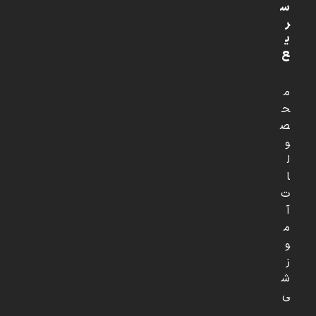
س
ر
ی
ع
م
ح
ص
و
ل
ا
ت
آ
م
و
ز
ش
ی