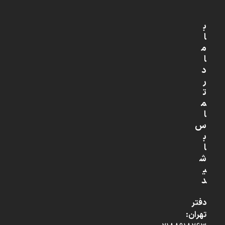
ب
ا
م
ا
د
ر
ت
م
ا
س
ب
ا
ش
ی
د
دفتر
تهران: