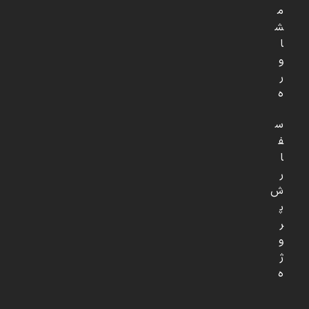
م
ش
ا
و
ر
ه
س
ف
ا
ر
ش
پ
ر
و
ژ
ه