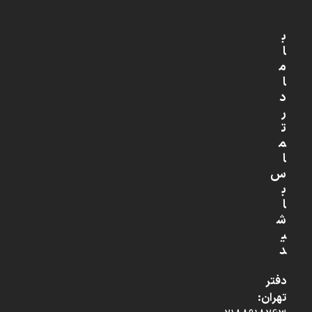
ب
ا
م
ا
د
ر
ت
م
ا
س
ب
ا
ش
ی
د
دفتر
تهران: