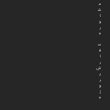
م
ش
ا
و
ر
ه
س
ف
ا
ر
ش
پ
ر
و
ژ
ه