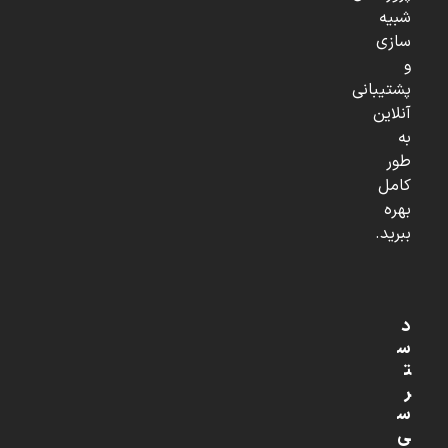
شبیه
سازی
و
پشتیبانی
آنلاین
به
طور
کامل
بهره
ببرید.
د
س
ت
ر
س
ی