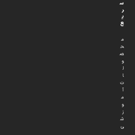
س
ر
ی
ع
م
ح
ص
و
ل
ا
ت
آ
م
و
ز
ش
ی