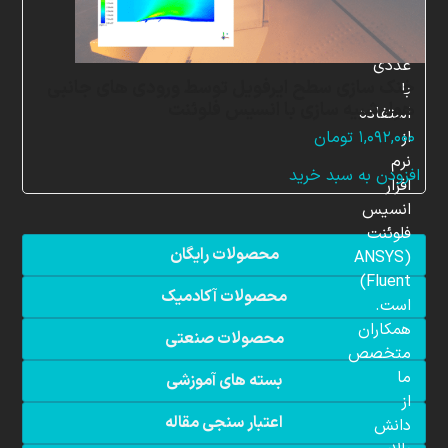
شبیه
سازی
عددی
خنک سازی سطح ایرفویل توسط ورودی های جانبی
با
هوا، شبیه سازی با انسیس فلوئنت
استفاده
از
۱,۰۹۲,۰۰۰
تومان
نرم
افزودن به سبد خرید
افزار
انسیس
فلوئنت
محصولات رایگان
(ANSYS
Fluent)
محصولات آکادمیک
است.
همکاران
محصولات صنعتی
متخصص
ما
بسته های آموزشی
از
اعتبار سنجی مقاله
دانش