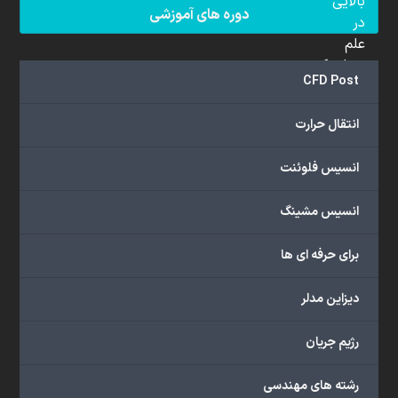
بالایی
دوره های آموزشی
در
علم
دینامیک
CFD Post
سیالات
محاسباتی
انتقال حرارت
(CFD)
برخوردار
انسیس فلوئنت
هستند.
مجموعه
انسیس مشینگ
ما
خدمات
برای حرفه ای ها
گسترده‌ای
را
با
دیزاین مدلر
اهداف
دانشگاهی،
رژیم جریان
پژوهشی،
صنعتی
رشته های مهندسی