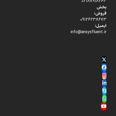
02188918263
بخش
فروش:
09126238673
ایمیل:
info@ansysfluent.ir
Twitter
(deprecated)
Facebook
Instagram
LinkedIn
Skype
Whatsapp
YouTube