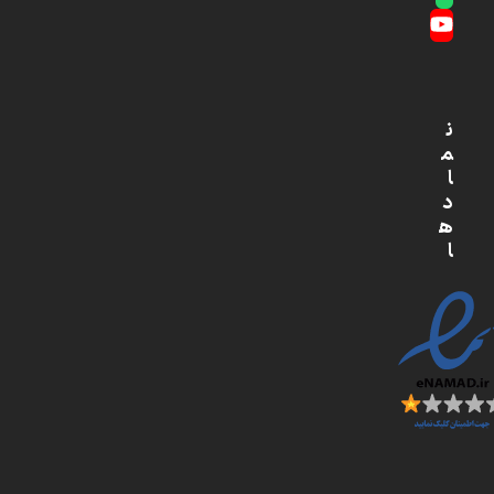
Whatsapp
YouTube
ن
م
ا
د
ه
ا