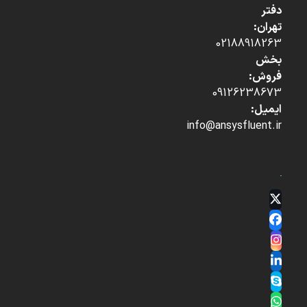
دفتر
تهران:
02188918263
بخش
فروش:
09126238673
ایمیل:
info@ansysfluent.ir
Twitter
(deprecated)
Facebook
Instagram
LinkedIn
Skype