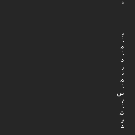
ه
ب
ا
م
ا
د
ر
ت
م
ا
س
ب
ا
ش
ی
د