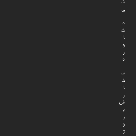
ش
ی
م
ش
ا
و
ر
ه
س
ف
ا
ر
ش
پ
ر
و
ژ