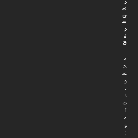
ر
س
ی
س
ر
ی
ع
م
ح
ص
و
ل
ا
ت
آ
م
و
ز