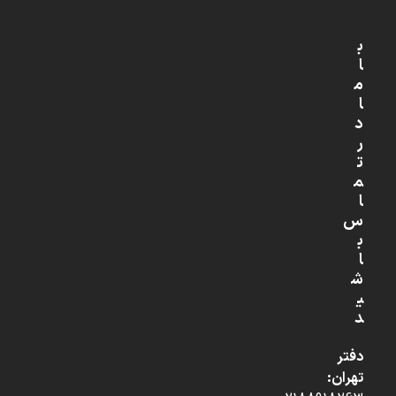
ب
ا
م
ا
د
ر
ت
م
ا
س
ب
ا
ش
ی
د
دفتر
تهران: