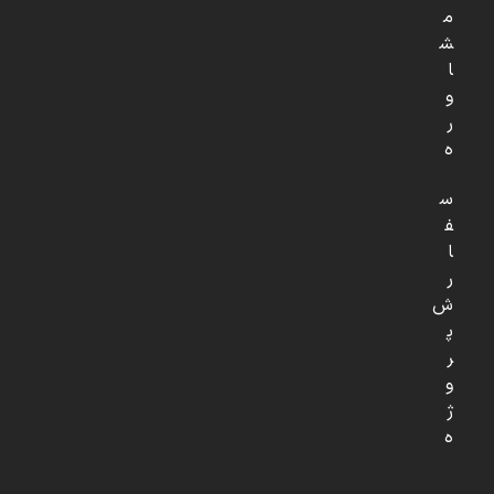
م
ش
ا
و
ر
ه
س
ف
ا
ر
ش
پ
ر
و
ژ
ه