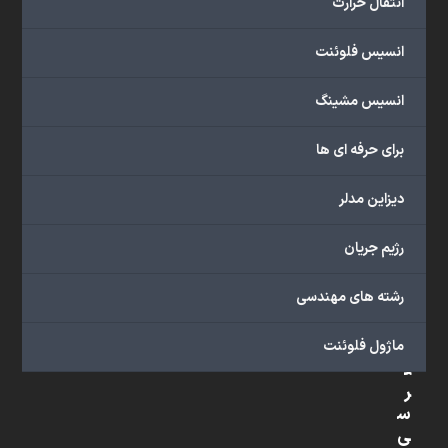
انتقال حرارت
شبیه
سازی
انسیس فلوئنت
و
پشتیبانی
انسیس مشینگ
آنلاین
به
برای حرفه ای ها
طور
کامل
دیزاین مدلر
بهره
ببرید.
رژیم جریان
رشته های مهندسی
د
س
ماژول فلوئنت
ت
ر
س
ی