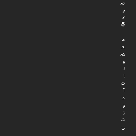
س
ر
ی
ع
م
ح
ص
و
ل
ا
ت
آ
م
و
ز
ش
ی