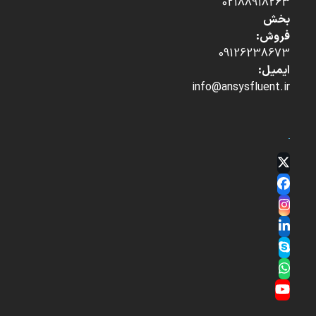
02188918263
بخش
فروش:
09126238673
ایمیل:
info@ansysfluent.ir
Twitter
(deprecated)
Facebook
Instagram
LinkedIn
Skype
Whatsapp
YouTube