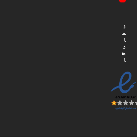
YouTube
ن
م
ا
د
ه
ا