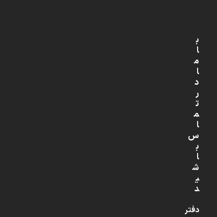
ب
ا
م
ا
د
ر
ت
م
ا
س
ب
ا
ش
ی
د
دفتر