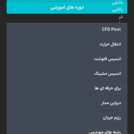
دانش
دوره های آموزشی
بالایی
در
علم
CFD Post
دینامیک
سیالات
انتقال حرارت
محاسباتی
(CFD)
انسیس فلوئنت
برخوردار
هستند.
مجموعه
انسیس مشینگ
ما
خدمات
برای حرفه ای ها
گسترده‌ای
را
دیزاین مدلر
با
اهداف
رژیم جریان
دانشگاهی،
پژوهشی،
رشته های مهندسی