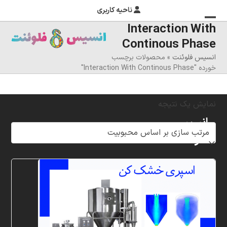
ناحیه کاربری
Interaction With
منوی
بستن
Continous Phase
منوی
موبایل
انسیس فلوئنت
»
محصولات برچسب
را
موبایل
خورده "Interaction With Continous Phase"
تغییر
دهید
نمایش یک نتیجه
انسیس
فلوئنت
شرکت
خلاق
پردازشگران
مهر،
متخصص