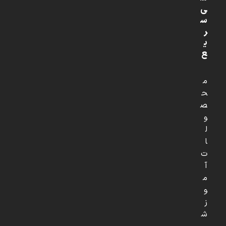
ی
س
ر
ی
ع
م
ح
ص
و
ل
ا
ت
آ
م
و
ز
ش