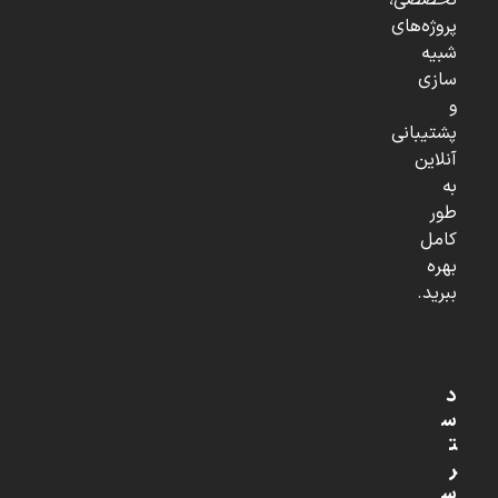
تخصصی،
پروژه‌های
شبیه
سازی
و
پشتیبانی
آنلاین
به
طور
کامل
بهره
ببرید.
د
س
ت
ر
س