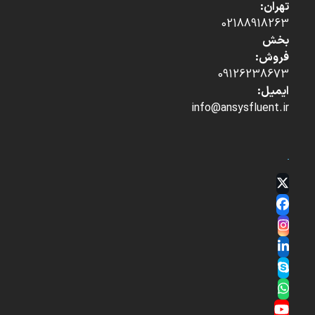
تهران:
02188918263
بخش
فروش:
09126238673
ایمیل:
info@ansysfluent.ir
Twitter
(deprecated)
Facebook
Instagram
LinkedIn
Skype
Whatsapp