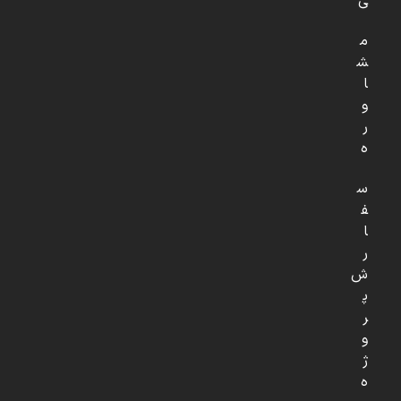
ی
م
ش
ا
و
ر
ه
س
ف
ا
ر
ش
پ
ر
و
ژ
ه