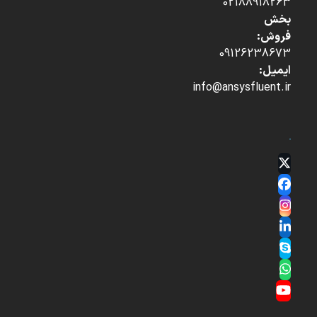
02188918263
بخش
فروش:
09126238673
ایمیل:
info@ansysfluent.ir
Twitter
(deprecated)
Facebook
Instagram
LinkedIn
Skype
Whatsapp
YouTube