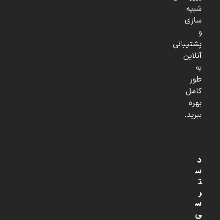
شبیه
سازی
و
پشتیبانی
آنلاین
به
طور
کامل
بهره
ببرید.
د
س
ت
ر
س
ی