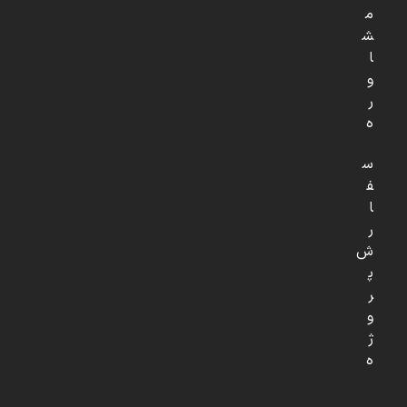
م
ش
ا
و
ر
ه
س
ف
ا
ر
ش
پ
ر
و
ژ
ه