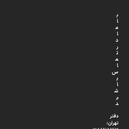
ب
ا
م
ا
د
ر
ت
م
ا
س
ب
ا
ش
ی
د
دفتر
تهران: