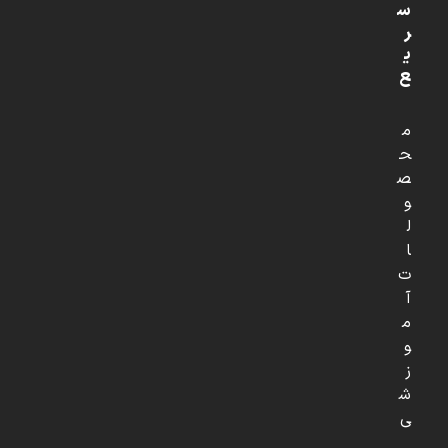
س
ر
ی
ع
م
ح
ص
و
ل
ا
ت
آ
م
و
ز
ش
ی