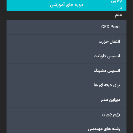
بالایی
دوره های آموزشی
در
علم
دینامیک
CFD Post
سیالات
محاسباتی
انتقال حرارت
(CFD)
برخوردار
انسیس فلوئنت
هستند.
مجموعه
انسیس مشینگ
ما
خدمات
برای حرفه ای ها
گسترده‌ای
را
با
دیزاین مدلر
اهداف
دانشگاهی،
رژیم جریان
پژوهشی،
صنعتی
رشته های مهندسی