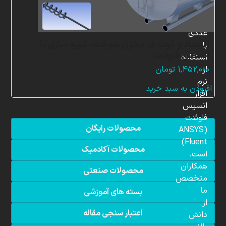
شبیه
سازی
عددی
انجماد و ذوب در مخزن سوخت، شبیه سازی با
با
انسیس فلوئنت
استفاده
از
۱,۴۵۲,۰۰۰
تومان
نرم
افزودن به سبد خرید
افزار
انسیس
فلوئنت
محصولات رایگان
(ANSYS
Fluent)
محصولات آکادمیک
است.
همکاران
محصولات صنعتی
متخصص
ما
بسته های آموزشی
از
اعتبار سنجی مقاله
دانش