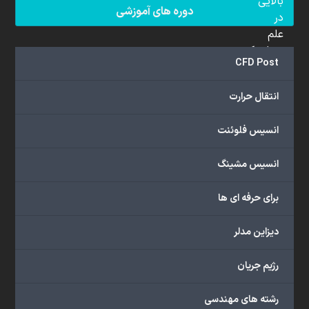
بالایی
دوره های آموزشی
در
علم
دینامیک
CFD Post
سیالات
محاسباتی
انتقال حرارت
(CFD)
برخوردار
انسیس فلوئنت
هستند.
مجموعه
انسیس مشینگ
ما
خدمات
برای حرفه ای ها
گسترده‌ای
را
با
دیزاین مدلر
اهداف
دانشگاهی،
رژیم جریان
پژوهشی،
صنعتی
رشته های مهندسی