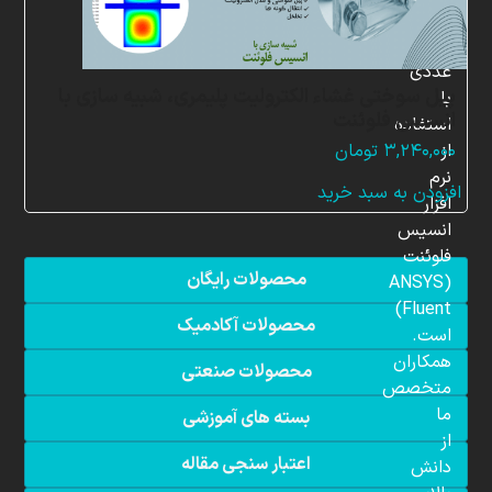
شبیه
سازی
عددی
پیل سوختی غشاء الکترولیت پلیمری، شبیه سازی با
با
انسیس فلوئنت
استفاده
از
۳,۲۴۰,۰۰۰
تومان
نرم
افزودن به سبد خرید
افزار
انسیس
فلوئنت
محصولات رایگان
(ANSYS
Fluent)
محصولات آکادمیک
است.
همکاران
محصولات صنعتی
متخصص
ما
بسته های آموزشی
از
اعتبار سنجی مقاله
دانش