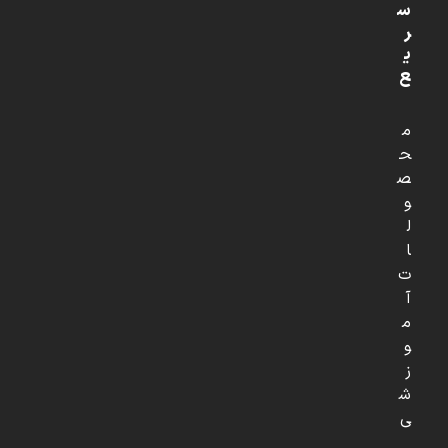
س
ر
ی
ع
م
ح
ص
و
ل
ا
ت
آ
م
و
ز
ش
ی