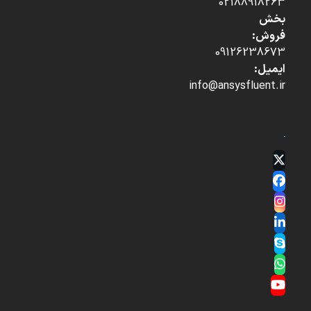
02188918263
بخش
فروش:
09126238673
ایمیل:
info@ansysfluent.ir
Twitter
(deprecated)
Facebook
Instagram
LinkedIn
Skype
Whatsapp
YouTube