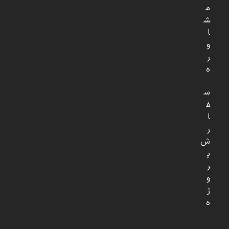
م
ش
ا
و
ر
ه
س
ف
ا
ر
ش
پ
ر
و
ژ
ه