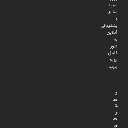
شبیه
سازی
و
پشتیبانی
آنلاین
به
طور
کامل
بهره
ببرید.
د
س
ت
ر
س
ی