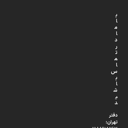
ب
ا
م
ا
د
ر
ت
م
ا
س
ب
ا
ش
ی
د
دفتر
تهران: