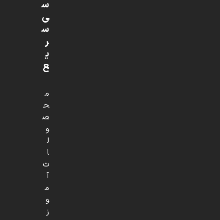
س
ی
س
ر
ی
ع
م
ح
ص
و
ل
ا
ت
آ
م
و
ز