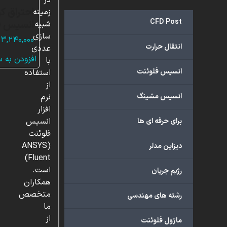
در
احتراق ک
زمینه
CFD Post
انسیس ف
شبیه
سازی
۳,۲۴۰,۰۰۰
انتقال حرارت
عددی
افزودن به 
با
انسیس فلوئنت
استفاده
از
انسیس مشینگ
نرم
افزار
انسیس
برای حرفه ای ها
فلوئنت
(ANSYS
دیزاین مدلر
Fluent)
است.
رژیم جریان
همکاران
متخصص
رشته های مهندسی
ما
از
ماژول فلوئنت