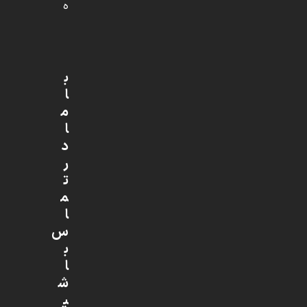
ه
ب
ا
م
ا
د
ر
ت
م
ا
س
ب
ا
ش
ی