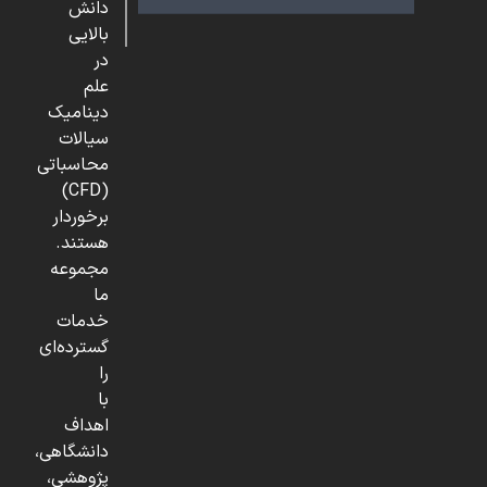
دانش
بالایی
در
علم
دینامیک
سیالات
محاسباتی
(CFD)
برخوردار
هستند.
مجموعه
ما
خدمات
گسترده‌ای
را
با
اهداف
دانشگاهی،
پژوهشی،