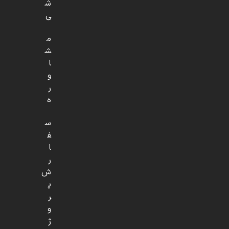
ش
ی
م
ش
ا
و
ر
ه
س
ف
ا
ر
ش
پ
ر
و
ژ