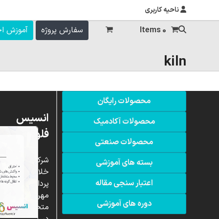
ناحیه کاربری
0 Items
سفارش پروژه
آموزش ا
kiln
محصولات رایگان
انسیس
محصولات آکادمیک
فلوئنت
محصولات صنعتی
شرکت
بسته های آموزشی
خلاق
اعتبار سنجی مقاله
پردازشگران
مهر،
دوره های آموزشی
متخصص