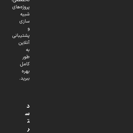
تخصصی،
پروژه‌های
شبیه
سازی
و
پشتیبانی
آنلاین
به
طور
کامل
بهره
ببرید.
د
س
ت
ر