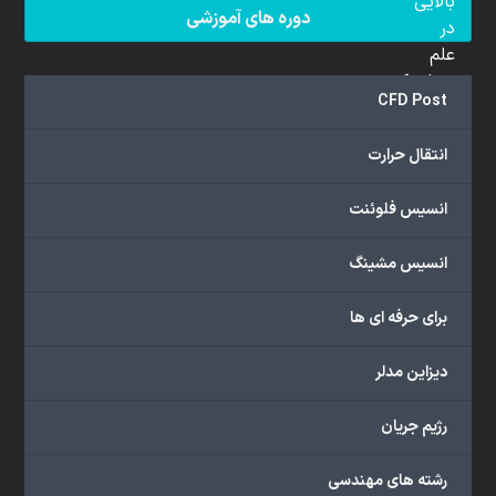
بالایی
دوره های آموزشی
در
علم
دینامیک
CFD Post
سیالات
محاسباتی
انتقال حرارت
(CFD)
برخوردار
انسیس فلوئنت
هستند.
مجموعه
انسیس مشینگ
ما
خدمات
برای حرفه ای ها
گسترده‌ای
را
با
دیزاین مدلر
اهداف
دانشگاهی،
رژیم جریان
پژوهشی،
صنعتی
رشته های مهندسی