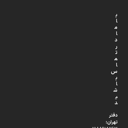
ب
ا
م
ا
د
ر
ت
م
ا
س
ب
ا
ش
ی
د
دفتر
تهران: