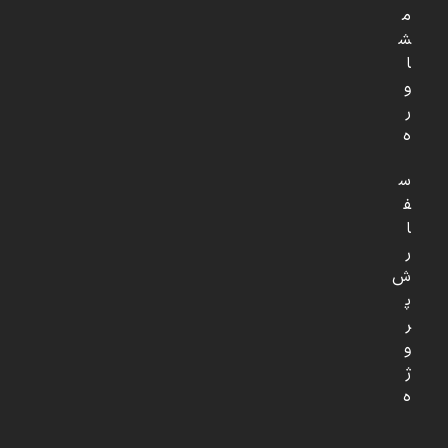
م
ش
ا
و
ر
ه
س
ف
ا
ر
ش
پ
ر
و
ژ
ه