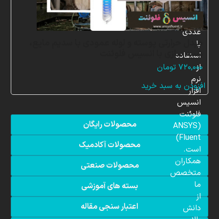
شبیه
سازی
عددی
مبدل حرارتی پوسته و لوله عمودی با سدیم مایع،
با
شبیه سازی با انسیس فلوئنت
استفاده
از
۷۲۰,۰۰۰
تومان
نرم
افزودن به سبد خرید
افزار
انسیس
فلوئنت
محصولات رایگان
(ANSYS
Fluent)
محصولات آکادمیک
است.
همکاران
محصولات صنعتی
متخصص
ما
بسته های آموزشی
از
اعتبار سنجی مقاله
دانش