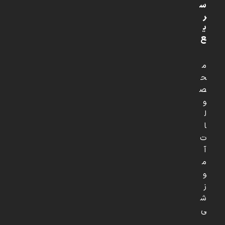
س
ر
ی
ع
م
ح
ص
و
ل
ا
ت
آ
م
و
ز
ش
ی