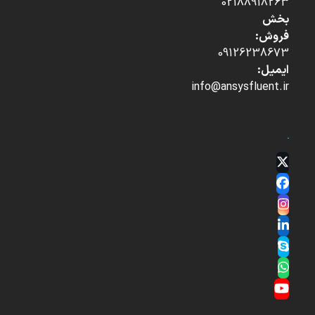
02188918263
بخش
فروش:
09126238673
ایمیل:
info@ansysfluent.ir
Twitter
(deprecated)
Facebook
Instagram
LinkedIn
Skype
Whatsapp
YouTube