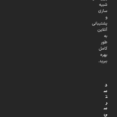
شبیه
سازی
و
پشتیبانی
آنلاین
به
طور
کامل
بهره
ببرید.
د
س
ت
ر
س
ی