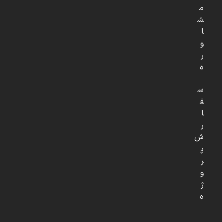
م
ش
ا
و
ر
ه
س
ف
ا
ر
ش
پ
ر
و
ژ
ه