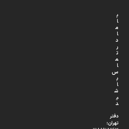
ب
ا
م
ا
د
ر
ت
م
ا
س
ب
ا
ش
ی
د
دفتر
تهران: