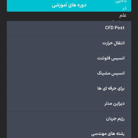
بالایی
دوره های آموزشی
در
علم
دینامیک
CFD Post
سیالات
محاسباتی
انتقال حرارت
(CFD)
برخوردار
انسیس فلوئنت
هستند.
مجموعه
انسیس مشینگ
ما
خدمات
برای حرفه ای ها
گسترده‌ای
را
با
دیزاین مدلر
اهداف
دانشگاهی،
رژیم جریان
پژوهشی،
صنعتی
رشته های مهندسی