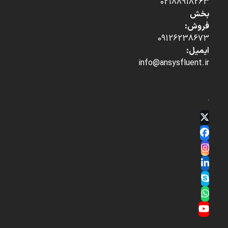
02188918263
بخش
فروش:
09126238673
ایمیل:
info@ansysfluent.ir
Twitter
(deprecated)
Facebook
Instagram
LinkedIn
Skype
Whatsapp
YouTube