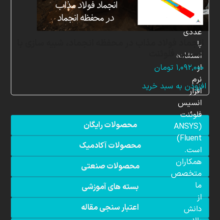
شبیه
سازی
عددی
انجماد فولاد مذاب در محفظه انجماد، شبیه سازی با
با
انسیس فلوئنت
استفاده
از
۱,۰۹۲,۰۰۰
تومان
نرم
افزودن به سبد خرید
افزار
انسیس
فلوئنت
محصولات رایگان
(ANSYS
Fluent)
محصولات آکادمیک
است.
همکاران
محصولات صنعتی
متخصص
ما
بسته های آموزشی
از
اعتبار سنجی مقاله
دانش