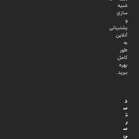
شبیه
سازی
و
پشتیبانی
آنلاین
به
طور
کامل
بهره
ببرید.
د
س
ت
ر
س
ی