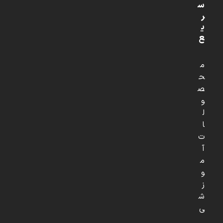
س
ر
ی
ع
م
ح
ص
و
ل
ا
ت
آ
م
و
ز
ش
ی