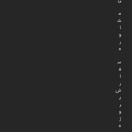
ی
م
ش
ا
و
ر
ه
س
ف
ا
ر
ش
پ
ر
و
ژ
ه