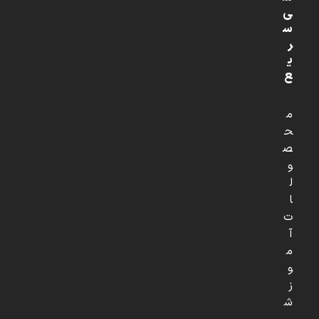
ی
س
ر
ی
ع
م
ح
ص
و
ل
ا
ت
آ
م
و
ز
ش