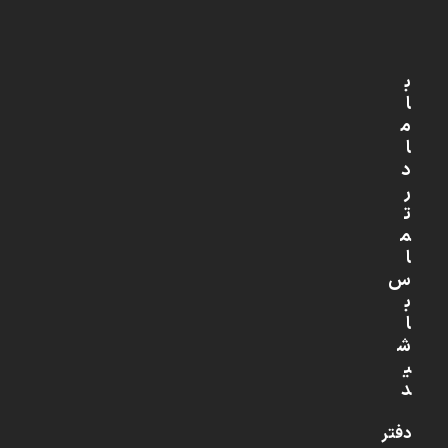
ب
ا
م
ا
د
ر
ت
م
ا
س
ب
ا
ش
ی
د
دفتر