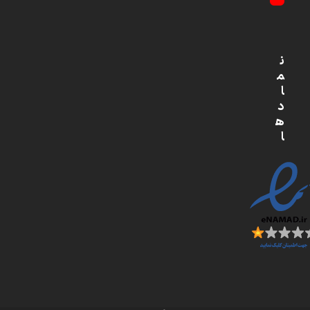
YouTube
ن
م
ا
د
ه
ا