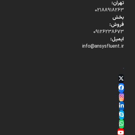
تهران:
02188918263
بخش
فروش:
09126238673
ایمیل:
info@ansysfluent.ir
Twitter
(deprecated)
Facebook
Instagram
LinkedIn
Skype
Whatsapp