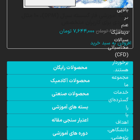
دانش
بالایی
بسته آموزشی فاز گسسته سیال (DPM)، 10 مثال
در
کاربردی برای کاربران متخصص
علم
قیمت
قیمت
۲۲,۹۲۰,۰۰۰
تومان
۷,۶۴۴,۰۰۰
تومان
دینامیک
اصلی:
فعلی:
سیالات
افزودن به سبد خرید
۲۲,۹۲۰,۰۰۰ تومان
۷,۶۴۴,۰۰۰ تومان.
محاسباتی
بود.
(CFD)
برخوردار
محصولات رایگان
هستند.
مجموعه
محصولات آکادمیک
ما
خدمات
محصولات صنعتی
گسترده‌ای
بسته های آموزشی
را
با
اعتبار سنجی مقاله
اهداف
دانشگاهی،
دوره های آموزشی
پژوهشی،