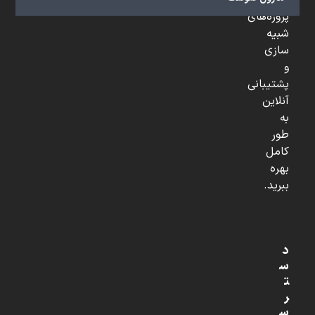
تخصصی،
پروژه‌های
شبیه
سازی
و
پشتیبانی
آنلاین
به
طور
کامل
بهره
ببرید.
د
س
ت
ر
س