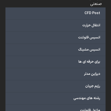
صنعتی
و
CFD Post
...
ارائه
انتقال حرارت
می‌دهد.
شما
انسیس فلوئنت
می‌توانید
از
انسیس مشینگ
خدمات
مختلف
برای حرفه ای ها
گروه
ما
دیزاین مدلر
شامل
محصولات
رژیم جریان
آموزشی،
دوره‌های
رشته های مهندسی
آموزشی،
مشاوره
ماژول فلوئنت