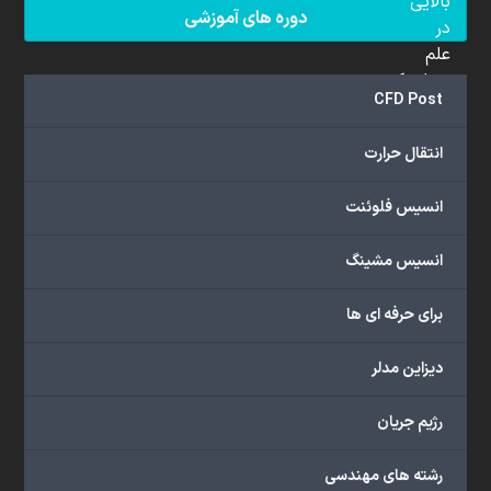
بالایی
دوره های آموزشی
در
علم
دینامیک
CFD Post
سیالات
محاسباتی
انتقال حرارت
(CFD)
برخوردار
انسیس فلوئنت
هستند.
مجموعه
انسیس مشینگ
ما
خدمات
برای حرفه ای ها
گسترده‌ای
را
با
دیزاین مدلر
اهداف
دانشگاهی،
رژیم جریان
پژوهشی،
صنعتی
رشته های مهندسی