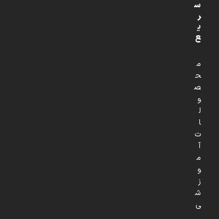
س
ر
ی
ع
م
ح
ص
و
ل
ا
ت
آ
م
و
ز
ش
ی