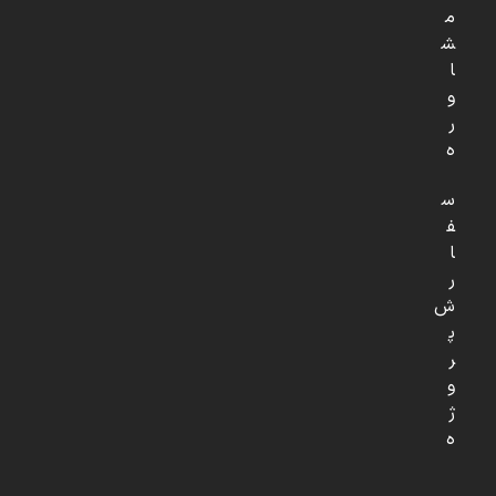
م
ش
ا
و
ر
ه
س
ف
ا
ر
ش
پ
ر
و
ژ
ه