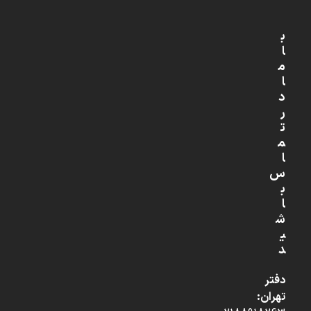
ب
ا
م
ا
د
ر
ت
م
ا
س
ب
ا
ش
ی
د
دفتر
تهران: