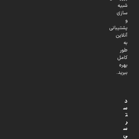
شبیه
سازی
و
پشتیبانی
آنلاین
به
طور
کامل
بهره
ببرید.
د
س
ت
ر
س
ی