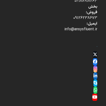
02188918263
بخش
فروش:
09126238673
ایمیل:
info@ansysfluent.ir
Twitter
(deprecated)
Facebook
Instagram
LinkedIn
Skype
Whatsapp
YouTube