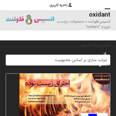
ناحیه کاربری
oxidant
منوی
بستن
انسیس فلوئنت
»
محصولات برچسب
منوی
موبایل
خورده "oxidant"
را
موبایل
تغییر
نمایش یک نتیجه
دهید
انسیس
فلوئنت
شرکت
خلاق
پردازشگران
مهر،
متخصص
در
زمینه