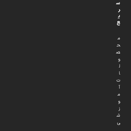
س
ر
ی
ع
م
ح
ص
و
ل
ا
ت
آ
م
و
ز
ش
ی