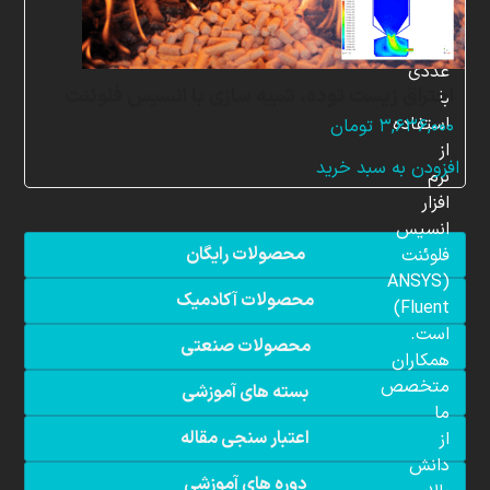
شبیه
سازی
عددی
احتراق زیست توده، شبیه سازی با انسیس فلوئنت
با
استفاده
۳,۶۳۶,۰۰۰
تومان
از
افزودن به سبد خرید
نرم
افزار
انسیس
محصولات رایگان
فلوئنت
(ANSYS
محصولات آکادمیک
Fluent)
است.
محصولات صنعتی
همکاران
متخصص
بسته های آموزشی
ما
اعتبار سنجی مقاله
از
دانش
دوره های آموزشی