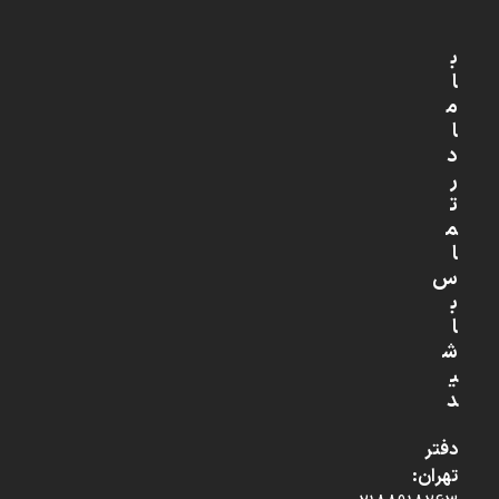
ب
ا
م
ا
د
ر
ت
م
ا
س
ب
ا
ش
ی
د
دفتر
تهران: