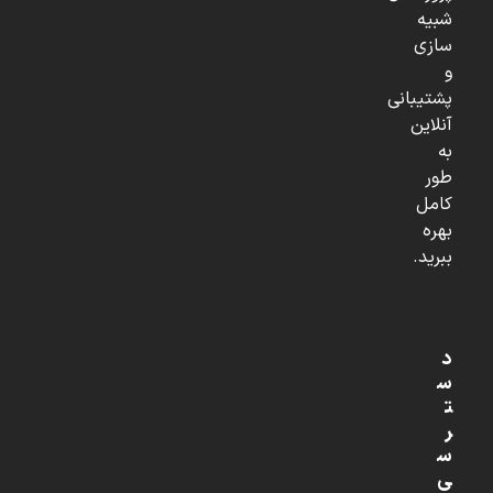
شبیه
سازی
و
پشتیبانی
آنلاین
به
طور
کامل
بهره
ببرید.
د
س
ت
ر
س
ی