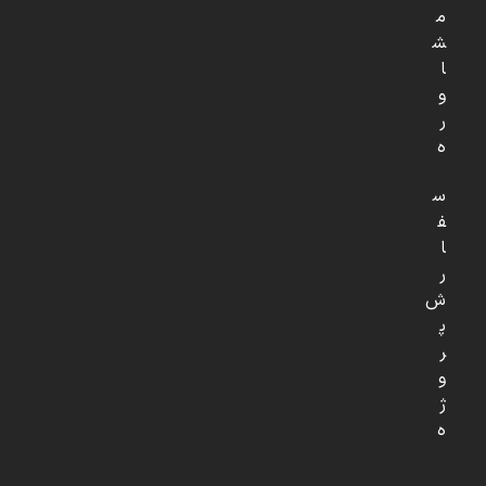
م
ش
ا
و
ر
ه
س
ف
ا
ر
ش
پ
ر
و
ژ
ه