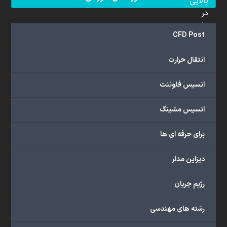
بالایی
در
علم
CFD Post
دینامیک
سیالات
انتقال حرارت
محاسباتی
(CFD)
انسیس فلوئنت
برخوردار
هستند.
مجموعه
انسیس مشینگ
ما
خدمات
برای حرفه ای ها
گسترده‌ای
را
دیزاین مدلر
با
اهداف
رژیم جریان
دانشگاهی،
پژوهشی،
رشته های مهندسی
صنعتی