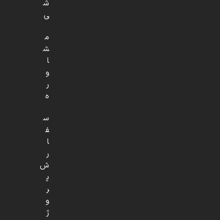
ش
ی
م
ش
ا
و
ر
ه
س
ف
ا
ر
ش
پ
ر
و
ژ