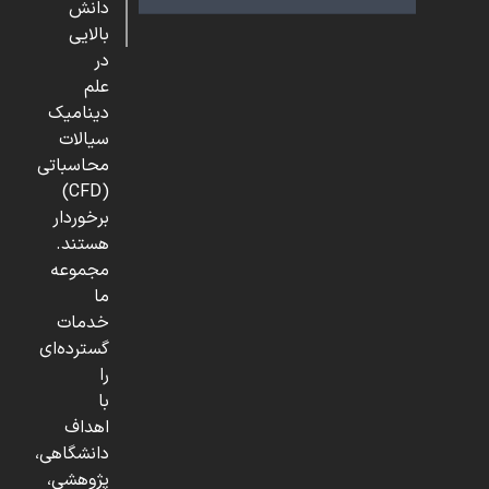
دانش
بالایی
در
علم
دینامیک
سیالات
محاسباتی
(CFD)
برخوردار
هستند.
مجموعه
ما
خدمات
گسترده‌ای
را
با
اهداف
دانشگاهی،
پژوهشی،