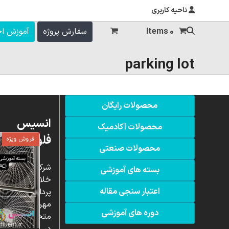
ناحیه کاربری
0 Items
سفارش پروژه
آموزش ا
parking lot
محصولات رایگان
انسیس
محصولات آکادمیک
فلوئنت
فروش ویژه
محصولات صنعتی
شرکت
بسته های آموزشی
خلاق
اعتبار سنجی مقاله
پردازشگران
مهر،
دوره های آموزشی
متخصص