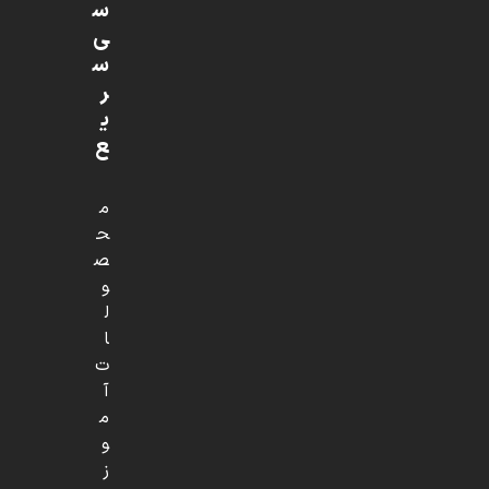
س
ی
س
ر
ی
ع
م
ح
ص
و
ل
ا
ت
آ
م
و
ز