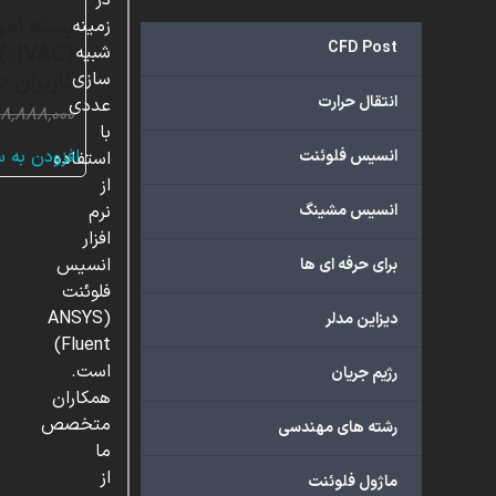
در
بسته آمو
زمینه
CFD Post
شبیه
کاربران ح
سازی
انتقال حرارت
عددی
۱۸,۸۸۸,۰۰۰
با
افزودن به 
انسیس فلوئنت
استفاده
از
انسیس مشینگ
نرم
افزار
انسیس
برای حرفه ای ها
فلوئنت
(ANSYS
دیزاین مدلر
Fluent)
است.
رژیم جریان
همکاران
متخصص
رشته های مهندسی
ما
از
ماژول فلوئنت