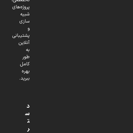
تخصصی،
پروژه‌های
شبیه
سازی
و
پشتیبانی
آنلاین
به
طور
کامل
بهره
ببرید.
د
س
ت
ر