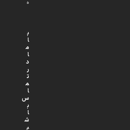
ه
ب
ا
م
ا
د
ر
ت
م
ا
س
ب
ا
ش
ی