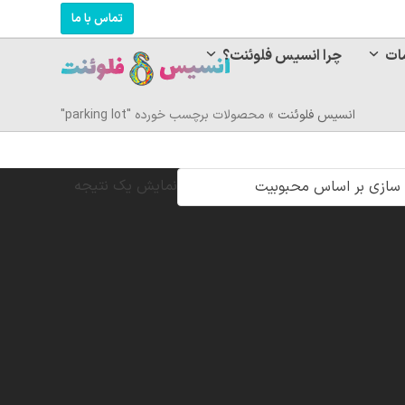
تماس با ما
ات
چرا انسیس فلوئنت؟
انسیس فلوئنت
»
محصولات برچسب خورده "parking lot"
نمایش یک نتیجه