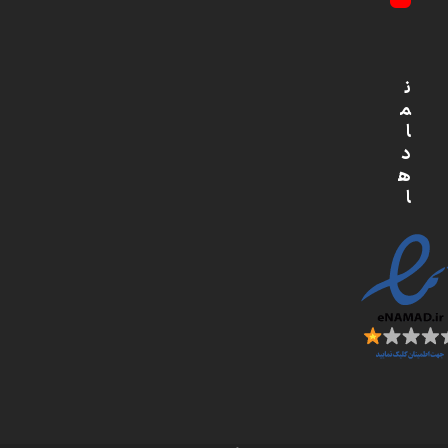
YouTube
ن
م
ا
د
ه
ا