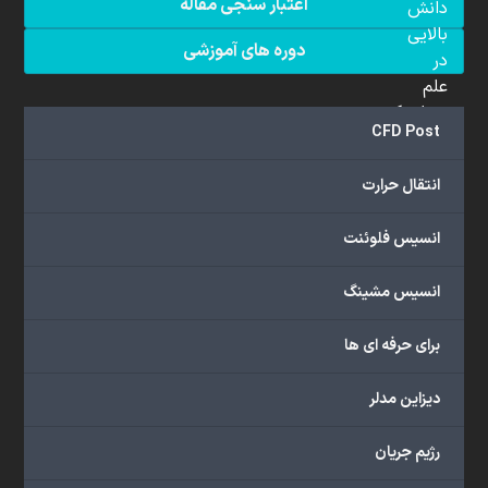
اعتبار سنجی مقاله
دانش
بالایی
دوره های آموزشی
در
علم
دینامیک
CFD Post
سیالات
محاسباتی
انتقال حرارت
(CFD)
برخوردار
انسیس فلوئنت
هستند.
مجموعه
انسیس مشینگ
ما
خدمات
برای حرفه ای ها
گسترده‌ای
را
با
دیزاین مدلر
اهداف
دانشگاهی،
رژیم جریان
پژوهشی،