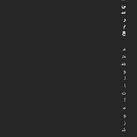
ی
س
ر
ی
ع
م
ح
ص
و
ل
ا
ت
آ
م
و
ز
ش