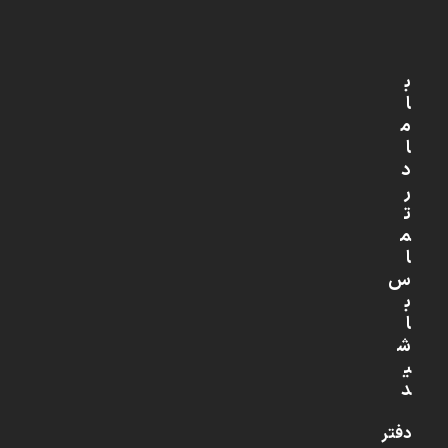
ب
ا
م
ا
د
ر
ت
م
ا
س
ب
ا
ش
ی
د
دفتر