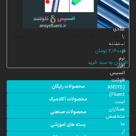
در
زمینه
شبیه
سازی
عددی
کلکتور خورشیدی با FMHPA، شبیه سازی با انسیس
با
فلوئنت
استفاده
از
۲,۱۶۰,۰۰۰
تومان
نرم
افزودن به سبد خرید
افزار
انسیس
فلوئنت
محصولات رایگان
(ANSYS
Fluent)
محصولات آکادمیک
است.
همکاران
محصولات صنعتی
متخصص
ما
بسته های آموزشی
از