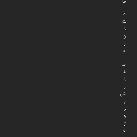
ی
م
ش
ا
و
ر
ه
س
ف
ا
ر
ش
پ
ر
و
ژ
ه