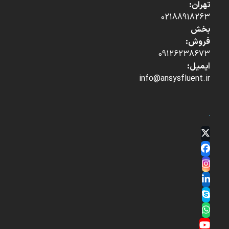
تهران:
02188918263
بخش
فروش:
09126238673
ایمیل:
info@ansysfluent.ir
Twitter
(deprecated)
Facebook
Instagram
LinkedIn
Skype
Whatsapp