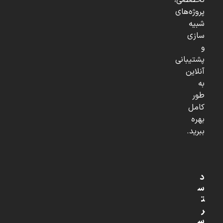
تخصصی،
پروژه‌های
شبیه
سازی
و
پشتیبانی
آنلاین
به
طور
کامل
بهره
ببرید.
د
س
ت
ر
س