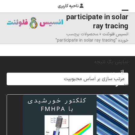
ناحیه کاربری
participate in solar
منوی
بستن
ray tracing
منوی
موبایل
انسیس فلوئنت
»
محصولات برچسب
را
موبایل
خورده "participate in solar ray tracing"
تغییر
دهید
نمایش یک نتیجه
انسیس
فلوئنت
شرکت
خلاق
پردازشگران
مهر،
متخصص