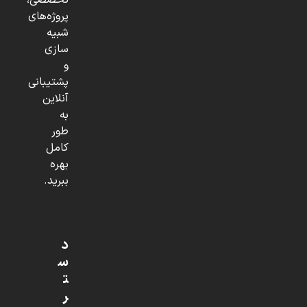
تخصصی،
پروژه‌های
شبیه
سازی
و
پشتیبانی
آنلاین
به
طور
کامل
بهره
ببرید.
د
س
ت
ر