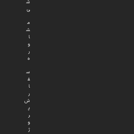
ش
ی
م
ش
ا
و
ر
ه
س
ف
ا
ر
ش
پ
ر
و
ژ