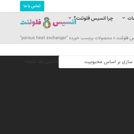
تماس با ما
ات
چرا انسیس فلوئنت؟
س فلوئنت
»
محصولات برچسب خورده "porous heat exchanger"
نمایش یک نتیجه