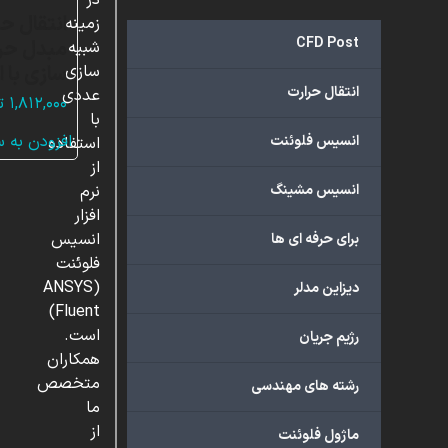
در
انتقال حر
زمینه
CFD Post
مبدل حرا
شبیه
سازی با 
سازی
انتقال حرارت
عددی
۱,۸۱۲,۰۰۰
ت
با
افزودن به 
انسیس فلوئنت
استفاده
از
انسیس مشینگ
نرم
افزار
انسیس
برای حرفه ای ها
فلوئنت
(ANSYS
دیزاین مدلر
Fluent)
است.
رژیم جریان
همکاران
متخصص
رشته های مهندسی
ما
از
ماژول فلوئنت