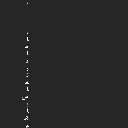
ه
ب
ا
م
ا
د
ر
ت
م
ا
س
ب
ا
ش
ی