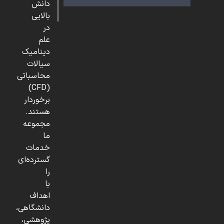
دانش
بالایی
در
علم
دینامیک
سیالات
محاسباتی
(CFD)
برخوردار
هستند.
مجموعه
ما
خدمات
گسترده‌ای
را
با
اهداف
دانشگاهی،
پژوهشی،