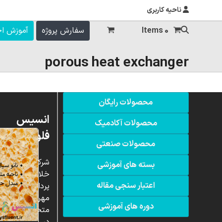
ناحیه کاربری
0 Items
سفارش پروژه
آموزش ا
porous heat exchanger
محصولات رایگان
انسیس
محصولات آکادمیک
فلوئنت
محصولات صنعتی
شرکت
بسته های آموزشی
خلاق
اعتبار سنجی مقاله
پردازشگران
مهر،
دوره های آموزشی
متخصص