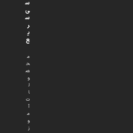
س
ی
س
ر
ی
ع
م
ح
ص
و
ل
ا
ت
آ
م
و
ز