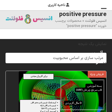
ناحیه کاربری
positive pressure
منوی
بستن
انسیس فلوئنت
»
محصولات برچسب
منوی
موبایل
خورده "positive pressure"
را
موبایل
تغییر
نمایش یک نتیجه
دهید
انسیس
فلوئنت
شرکت
فروش ویژه
خلاق
پردازشگران
مهر،
متخصص
در
زمینه