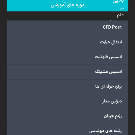
بالایی
دوره های آموزشی
در
علم
دینامیک
CFD Post
سیالات
محاسباتی
انتقال حرارت
(CFD)
برخوردار
انسیس فلوئنت
هستند.
مجموعه
انسیس مشینگ
ما
خدمات
برای حرفه ای ها
گسترده‌ای
را
با
دیزاین مدلر
اهداف
دانشگاهی،
رژیم جریان
پژوهشی،
صنعتی
رشته های مهندسی