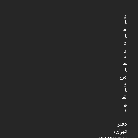
ب
ا
م
ا
د
ر
ت
م
ا
س
ب
ا
ش
ی
د
دفتر
تهران: