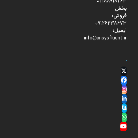
02188918263
بخش
فروش:
09126238673
ایمیل:
info@ansysfluent.ir
Twitter
(deprecated)
Facebook
Instagram
LinkedIn
Skype
Whatsapp
YouTube