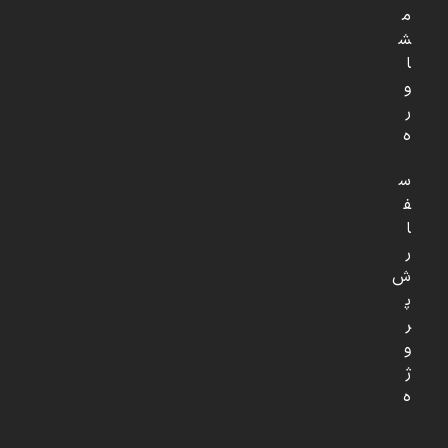
م
ش
ا
و
ر
ه
س
ف
ا
ر
ش
پ
ر
و
ژ
ه