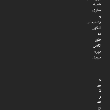
شبیه
سازی
و
پشتیبانی
آنلاین
به
طور
کامل
بهره
ببرید.
د
س
ت
ر
س
ی