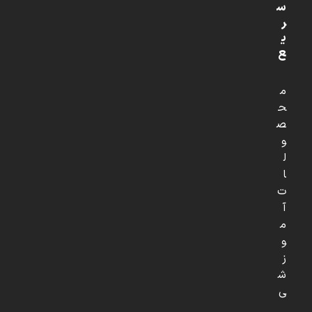
س
ر
ی
ع
م
ح
ص
و
ل
ا
ت
آ
م
و
ز
ش
ی