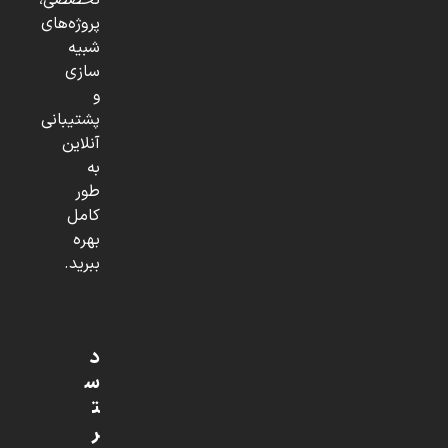
تخصصی،
پروژه‌های
شبیه
سازی
و
پشتیبانی
آنلاین
به
طور
کامل
بهره
ببرید.
د
س
ت
ر