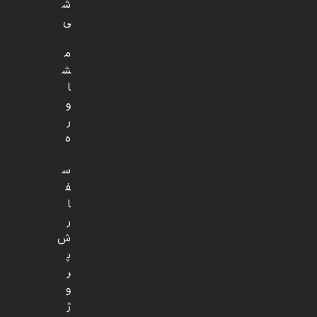
ش
ی
م
ش
ا
و
ر
ه
س
ف
ا
ر
ش
پ
ر
و
ژ