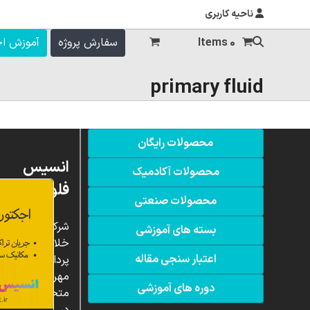
ناحیه کاربری
0 Items
سفارش پروژه
آموزش ا
primary fluid
محصولات رایگان
انسیس
محصولات آکادمیک
فلوئنت
محصولات صنعتی
شرکت
بسته های آموزشی
خلاق
اعتبار سنجی مقاله
پردازشگران
مهر،
دوره های آموزشی
متخصص