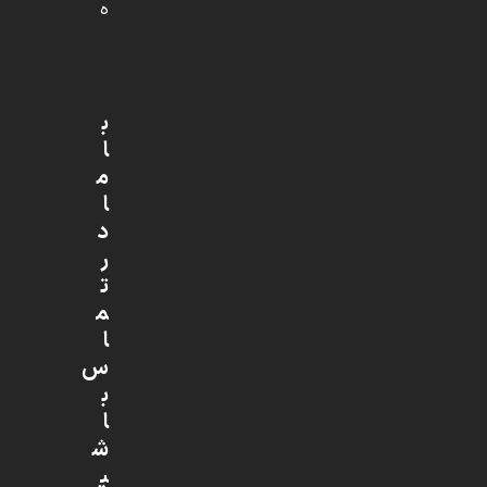
ه
ب
ا
م
ا
د
ر
ت
م
ا
س
ب
ا
ش
ی