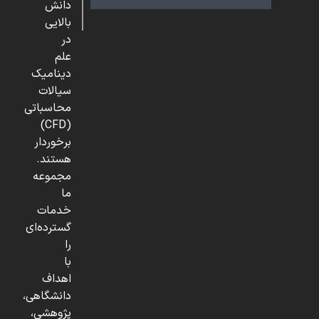
دانش
بالایی
در
علم
دینامیک
سیالات
محاسباتی
(CFD)
برخوردار
هستند.
مجموعه
ما
خدمات
گسترده‌ای
را
با
اهداف
دانشگاهی،
پژوهشی،