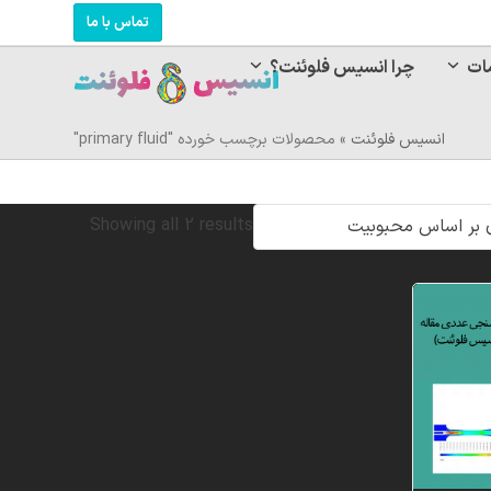
تماس با ما
ات
چرا انسیس فلوئنت؟
انسیس فلوئنت
»
محصولات برچسب خورده "primary fluid"
Sorted
Showing all 2 results
by
popularity