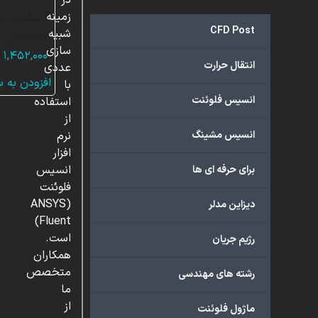
در
اجکتور بخ
زمینه
CFD Post
انسیس ف
شبیه
سازی
۱,۴۵۲,۰۰۰
انتقال حرارت
عددی
افزودن به 
با
انسیس فلوئنت
استفاده
از
انسیس مشینگ
نرم
افزار
انسیس
برای حرفه ای ها
فلوئنت
(ANSYS
دیزاین مدلر
Fluent)
است.
رژیم جریان
همکاران
متخصص
رشته های مهندسی
ما
از
ماژول فلوئنت