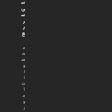
س
ی
س
ر
ی
ع
م
ح
ص
و
ل
ا
ت
آ
م
و
ز