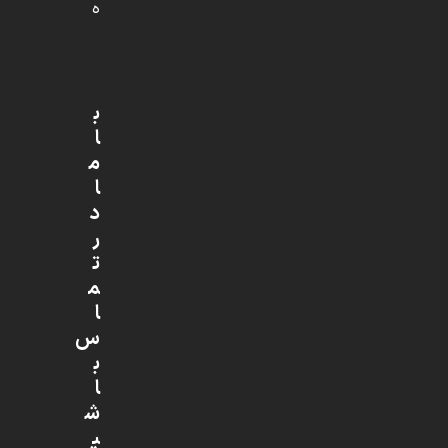
ه
ب
ا
م
ا
د
ر
ت
م
ا
س
ب
ا
ش
ی