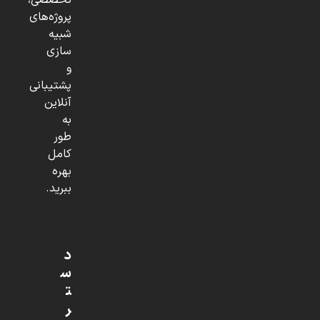
تخصصی،
پروژه‌های
شبیه
سازی
و
پشتیبانی
آنلاین
به
طور
کامل
بهره
ببرید.
د
س
ت
ر