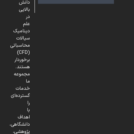
دانش
بالایی
در
علم
دینامیک
سیالات
محاسباتی
(CFD)
برخوردار
هستند.
مجموعه
ما
خدمات
گسترده‌ای
را
با
اهداف
دانشگاهی،
پژوهشی،