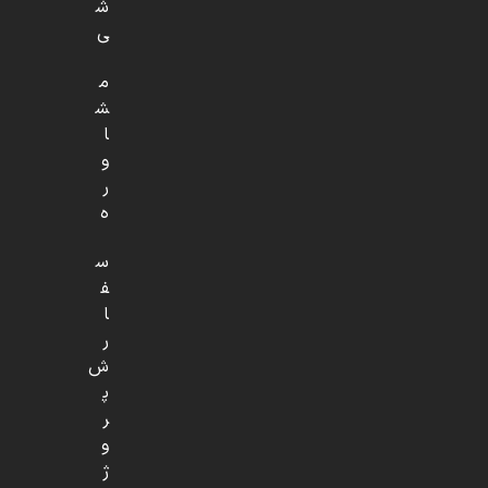
ش
ی
م
ش
ا
و
ر
ه
س
ف
ا
ر
ش
پ
ر
و
ژ