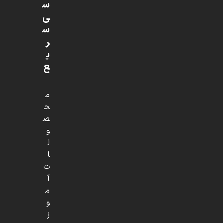
س
ی
س
ر
ی
ع
م
ح
ص
و
ل
ا
ت
آ
م
و
ز