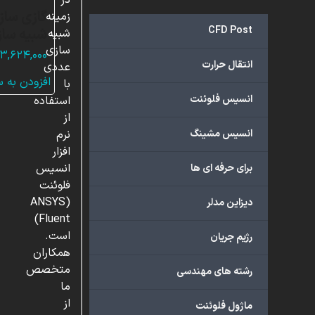
در
گازی ساز
زمینه
CFD Post
شبیه ساز
شبیه
سازی
۳,۶۲۴,۰۰۰
انتقال حرارت
عددی
افزودن به 
با
انسیس فلوئنت
استفاده
از
انسیس مشینگ
نرم
افزار
انسیس
برای حرفه ای ها
فلوئنت
(ANSYS
دیزاین مدلر
Fluent)
است.
رژیم جریان
همکاران
متخصص
رشته های مهندسی
ما
از
ماژول فلوئنت