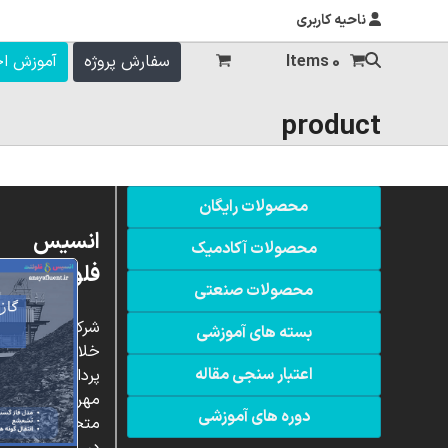
ناحیه کاربری
0 Items
سفارش پروژه
آموزش ا
product
محصولات رایگان
انسیس
محصولات آکادمیک
فلوئنت
محصولات صنعتی
شرکت
بسته های آموزشی
خلاق
اعتبار سنجی مقاله
پردازشگران
مهر،
دوره های آموزشی
متخصص