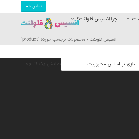
تماس با ما
ات
چرا انسیس فلوئنت؟
انسیس فلوئنت
»
محصولات برچسب خورده "product"
نمایش یک نتیجه