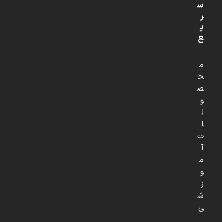
س
ر
ی
ع
م
ح
ص
و
ل
ا
ت
آ
م
و
ز
ش
ی