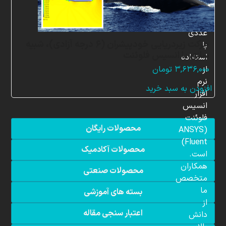
شبیه
سازی
عددی
حرکت زیردریایی خودپیشران (6 درجه آزادی)، شبیه
با
سازی با انسیس فلوئنت
استفاده
از
۳,۶۳۶,۰۰۰
تومان
نرم
افزودن به سبد خرید
افزار
انسیس
فلوئنت
محصولات رایگان
(ANSYS
Fluent)
محصولات آکادمیک
است.
همکاران
محصولات صنعتی
متخصص
ما
بسته های آموزشی
از
اعتبار سنجی مقاله
دانش