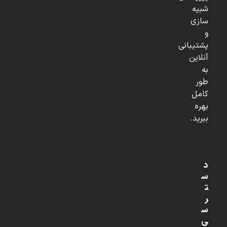
شبیه
سازی
و
پشتیبانی
آنلاین
به
طور
کامل
بهره
ببرید.
د
س
ت
ر
س
ی