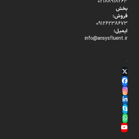
02188918263
بخش
فروش:
09126238673
ایمیل:
info@ansysfluent.ir
Twitter
(deprecated)
Facebook
Instagram
LinkedIn
Skype
Whatsapp
YouTube