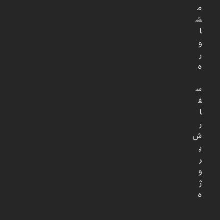
م
ش
ا
و
ر
ه
س
ف
ا
ر
ش
پ
ر
و
ژ
ه