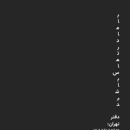
ب
ا
م
ا
د
ر
ت
م
ا
س
ب
ا
ش
ی
د
دفتر
تهران: