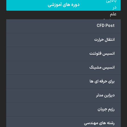
بالایی
دوره های آموزشی
در
علم
دینامیک
CFD Post
سیالات
محاسباتی
انتقال حرارت
(CFD)
برخوردار
انسیس فلوئنت
هستند.
مجموعه
انسیس مشینگ
ما
خدمات
برای حرفه ای ها
گسترده‌ای
را
با
دیزاین مدلر
اهداف
دانشگاهی،
رژیم جریان
پژوهشی،
صنعتی
رشته های مهندسی