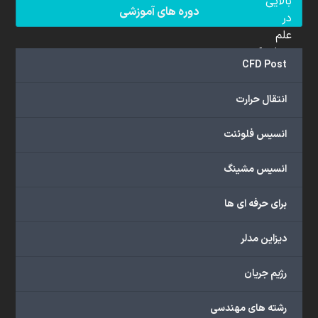
بالایی
دوره های آموزشی
در
علم
دینامیک
CFD Post
سیالات
محاسباتی
انتقال حرارت
(CFD)
برخوردار
انسیس فلوئنت
هستند.
مجموعه
انسیس مشینگ
ما
خدمات
برای حرفه ای ها
گسترده‌ای
را
با
دیزاین مدلر
اهداف
دانشگاهی،
رژیم جریان
پژوهشی،
صنعتی
رشته های مهندسی