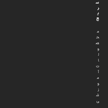
س
ر
ی
ع
م
ح
ص
و
ل
ا
ت
آ
م
و
ز
ش
ی