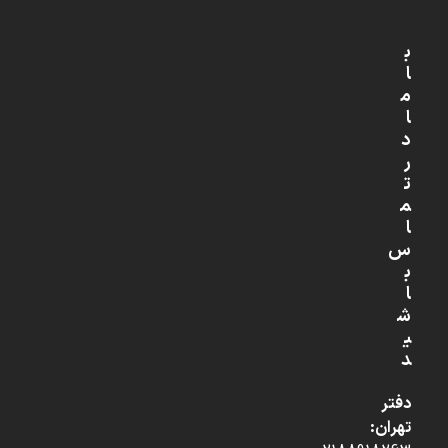
ب
ا
م
ا
د
ر
ت
م
ا
س
ب
ا
ش
ی
د
دفتر
تهران: