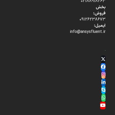
02188918263
بخش
فروش:
09126238673
ایمیل:
info@ansysfluent.ir
Twitter
(deprecated)
Facebook
Instagram
LinkedIn
Skype
Whatsapp
YouTube