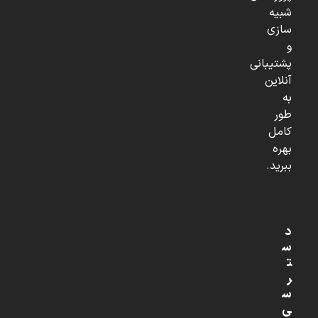
شبیه
سازی
و
پشتیبانی
آنلاین
به
طور
کامل
بهره
ببرید.
د
س
ت
ر
س
ی