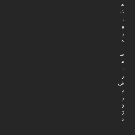
م
ش
ا
و
ر
ه
س
ف
ا
ر
ش
پ
ر
و
ژ
ه