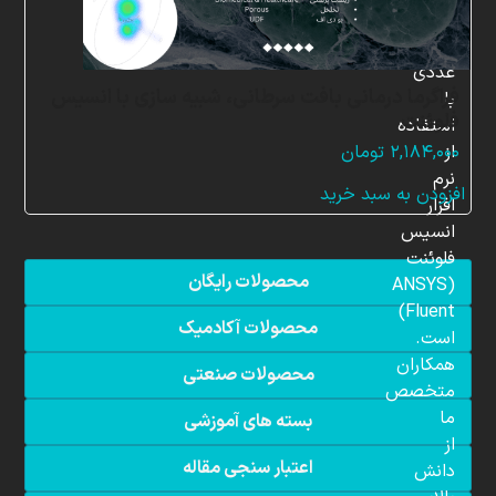
شبیه
سازی
عددی
فراگرما درمانی بافت سرطانی، شبیه سازی با انسیس
با
فلوئنت
استفاده
از
۲,۱۸۴,۰۰۰
تومان
نرم
افزودن به سبد خرید
افزار
انسیس
فلوئنت
محصولات رایگان
(ANSYS
Fluent)
محصولات آکادمیک
است.
همکاران
محصولات صنعتی
متخصص
ما
بسته های آموزشی
از
اعتبار سنجی مقاله
دانش