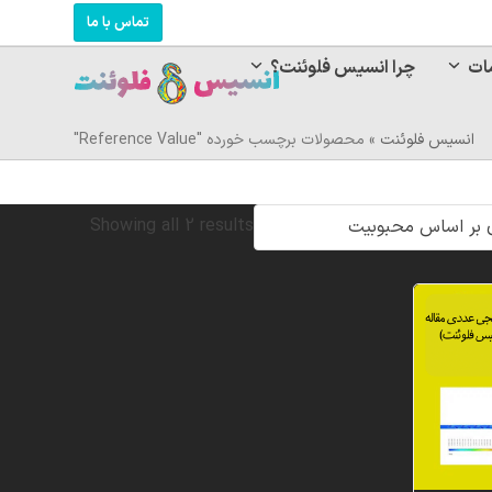
تماس با ما
ات
چرا انسیس فلوئنت؟
انسیس فلوئنت
»
محصولات برچسب خورده "Reference Value"
Sorted
Showing all 2 results
by
popularity