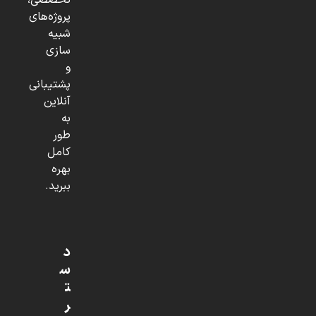
تخصصی،
پروژه‌های
شبیه
سازی
و
پشتیبانی
آنلاین
به
طور
کامل
بهره
ببرید.
د
س
ت
ر