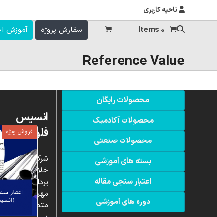
ناحیه کاربری
0 Items
سفارش پروژه
آموزش ا
Reference Value
محصولات رایگان
انسیس
محصولات آکادمیک
فلوئنت
فروش ویژه
محصولات صنعتی
شرکت
بسته های آموزشی
خلاق
اعتبار سنجی مقاله
پردازشگران
مهر،
دوره های آموزشی
متخصص