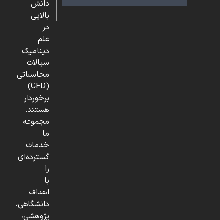
دانش
بالایی
در
علم
دینامیک
سیالات
محاسباتی
(CFD)
برخوردار
هستند.
مجموعه
ما
خدمات
گسترده‌ای
را
با
اهداف
دانشگاهی،
پژوهشی،