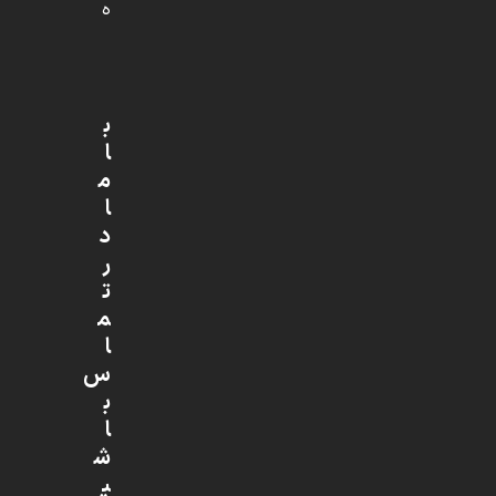
ه
ب
ا
م
ا
د
ر
ت
م
ا
س
ب
ا
ش
ی