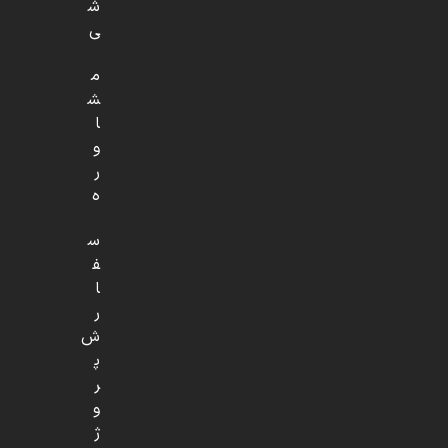
ش
ی
م
ش
ا
و
ر
ه
س
ف
ا
ر
ش
پ
ر
و
ژ