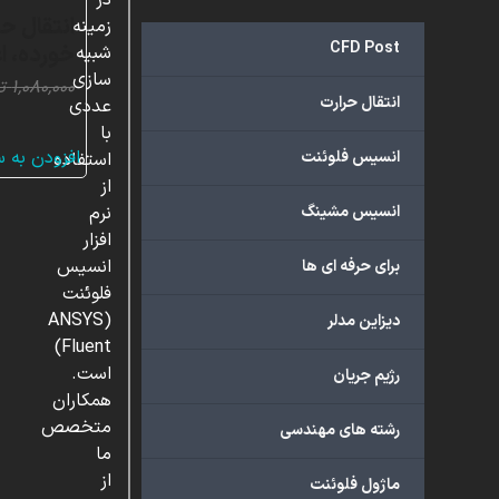
در
انتقال حر
زمینه
CFD Post
خورده، ا
شبیه
سازی
۱,۰۸۰,۰۰۰
ت
انتقال حرارت
عددی
با
افزودن به 
انسیس فلوئنت
استفاده
از
انسیس مشینگ
نرم
افزار
انسیس
برای حرفه ای ها
فلوئنت
(ANSYS
دیزاین مدلر
Fluent)
است.
رژیم جریان
همکاران
متخصص
رشته های مهندسی
ما
از
ماژول فلوئنت