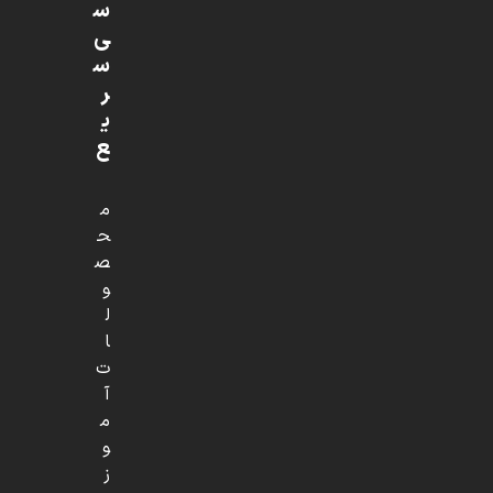
س
ی
س
ر
ی
ع
م
ح
ص
و
ل
ا
ت
آ
م
و
ز