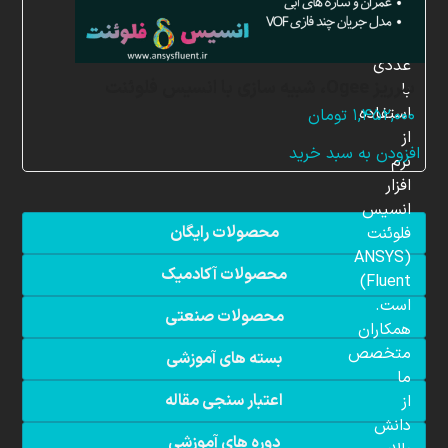
شبیه
سازی
عددی
سرریز Ogee، شبیه سازی با انسیس فلوئنت
با
استفاده
۱,۴۵۲,۰۰۰
تومان
از
افزودن به سبد خرید
نرم
افزار
انسیس
محصولات رایگان
فلوئنت
(ANSYS
محصولات آکادمیک
Fluent)
است.
محصولات صنعتی
همکاران
متخصص
بسته های آموزشی
ما
اعتبار سنجی مقاله
از
دانش
دوره های آموزشی