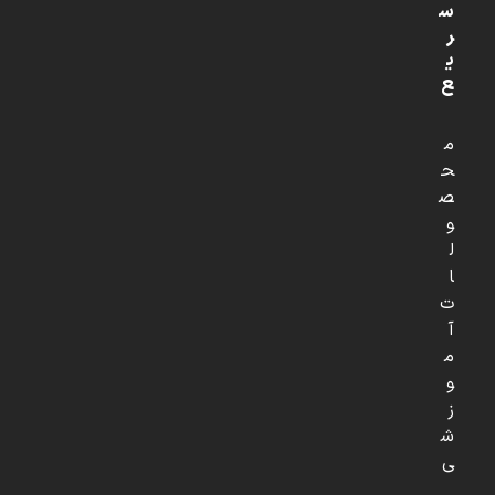
س
ر
ی
ع
م
ح
ص
و
ل
ا
ت
آ
م
و
ز
ش
ی