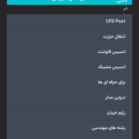
بالایی
در
علم
CFD Post
دینامیک
سیالات
انتقال حرارت
محاسباتی
(CFD)
انسیس فلوئنت
برخوردار
هستند.
مجموعه
انسیس مشینگ
ما
خدمات
برای حرفه ای ها
گسترده‌ای
را
دیزاین مدلر
با
اهداف
رژیم جریان
دانشگاهی،
پژوهشی،
رشته های مهندسی
صنعتی