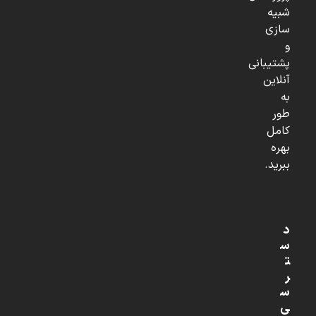
شبیه
سازی
و
پشتیبانی
آنلاین
به
طور
کامل
بهره
ببرید.
د
س
ت
ر
س
ی