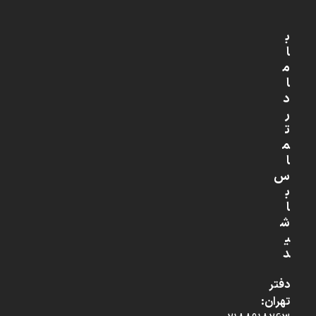
ب
ا
م
ا
د
ر
ت
م
ا
س
ب
ا
ش
ی
د
دفتر
تهران: