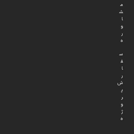
م
ش
ا
و
ر
ه
س
ف
ا
ر
ش
پ
ر
و
ژ
ه