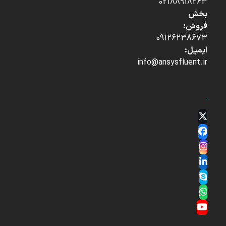
02188918263
بخش
فروش:
09126238673
ایمیل:
info@ansysfluent.ir
Twitter
(deprecated)
Facebook
Instagram
LinkedIn
Skype
Whatsapp
YouTube